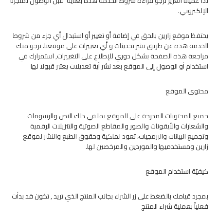
لذا عميلنا العزيز نرجو قراءة شروط الخدمة هذه بعناية قبل الوصول لمتجرنا
الإلكتروني.
يحتفظ موقع زارين بالحق في إضافة أو تغيير أو استبدال أي جزء من شروط
الخدمة هذه عن طريق نشر تحديثات و أي تغييرات على موقعنا. نرجو منك
مراجعة هذه الصفحة بشكل دوري للإطلاع على التغييرات, استمرارك في
استخدام أو الوصول إلى الموقع بعد نشر أية تعديلات يعتبر قبولا لها
محتوى الموقع
جميع المحتويات المدرجة على الموقع بما في ذلك النص والرسومات
والشعارات والأيقونات والصور والمقاطع الصوتية والتنزيلات الرقمية
وتجميع البيانات والبرمجيات، تعود لملكية وحقوق الطبع والنشر لموقع
زارين ومستخدميها والموردين والمرخصين لها.
كيفيّة استخدام الموقع
بمجرد قيامك بالضغط على زر الشراء بجانب المنتج الذي تريد , تكون قد بدأت
فعلياً بعملية شراء المنتج