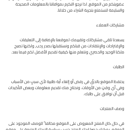
عضويتكم من الموقع, لذا نرجو التكرم بموافاتنا بالمعلومات الصحيحة
والسليمة لتستمتع بتجربة الشراء من خلالنا.
مشاركات العملاء
يسعدنا تلقي مشاركاتك وتقييمك لموقعنا بالإضافة إلى التعليقات
والإقتراحات والإنتقادات من قبلكم ونستقبلها بصدر رحب, ولكنها تصبح
ملكنا الوحيد والحصري ونتعلم منها كيفية تقديم الأفضل لكم فيما بعد.
الطلبات
يحتفظ الموقع بالحقّ في رفض أو إلغاء أية طلبية لأي سببٍ من الأسباب
وفي أي وقتٍ من الأوقات. ونحتاج منك تقديم معلومات وبعض التأكيدات
قبل أن نوافق على طلبك.
وصف المنتجات
في حال كان المنتج المعروض على الموقع مخالفا ً للوصف الموجود على
الموقع، يمكنك حصرا إرجاع المنتج حسب سياسة الارجاع المتبعة على موقع