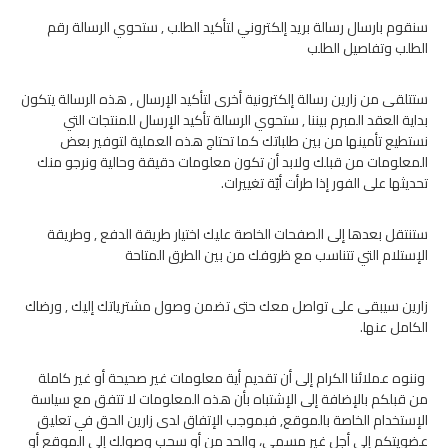
سنقوم بارسال رسالة بريد إلكتروني لتأكيد الطلب , ستحوي الرسالة رقم
الطلب وتفاصيل الطلب
ستتلقى من زارين رسالة إلكترونية أخرى لتأكيد الإرسال , هذه الرسالة يتكون
بداية العقد المبرم بيننا , ستحوي الرسالة تأكيد الإرسال للمنتجات التي
نستطيع تأمينها من بين طلباتك كما تحتاج هذه العملية لتوفير بعض
المعلومات من قبلك ولابد أن تكون معلومات دقيقة وحالية ونرجو منك
تحديثها على الفور إذا طرأت أيّة تغييرات.
ستنتقل بعدها إلى الصفحات الخاصة عليك اختيار طريقة الدفع , وطريقة
الإستلام التي تتناسب مع ظروفك من بين الطرق المتاحة
زارين سيبقى على تواصل معك حتى تضمن وصول مشترياتك إليك , ورضاك
الكامل عنها.
وننوه عملائنا الكرام إلى أن تقديم أية معلومات غير صحيحة أو غير كاملة
من قبلكم بالإضافة إلى الإشتباه بأن هذه المعلومات لا تتفق مع سياسة
الإستخدام الخاصة بالموقع, فبموجب الإتفاق لدى زارين الحق في تعليق
عضويتكم إلى أجل غير مسمى، والحد من أو سحب وصولك إلى الموقع أو