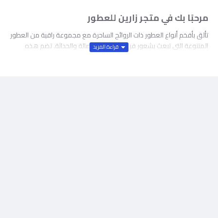
مرحبًا بك في متجر زارين للعطور
تألق بأفخم أنواع العطور ذات الروائح الساحرة مع مجموعة راقية من العطور
المتنوعة التي تبعث بشعور فريد يمزج بين الأصالة والحداثة. تضم هذه
المجموعة تشكيلة من الروائح لتختار ما يعبر عنك بحرية، استنشق سحر رائحة
الحمضيات المنعشة والروائح الشرقية الدافئة والعطور المحيطية الهادئة
وعطور الأزهار الرقيقة والعطور الكلاسيكية برونقها الأصيل والكثير من
الخيارات الراقية الأخرى. تسوق أونلاين أرقى العطورات من الماركات العالمية
التي تنال إعجاب الجميع، اختر ما تفضله من علامات كالفين كلاين وديور
وشانيل وغوتشي ومانسيرا ودولتشي آند غابانا وفرزاتشي وهوجو بوس
وروبيرتو كافالي وجورجيو أرماني وجميع العلامات الرائدة الأخرى. تتميز
عطورنا بأصالتها وجودتها العالية، اقتنِ العطر الذي تفضله بالتركيز الذي
يلائمك واشعر بانتعاش يومي مع عطور أو دي تواليت الخفيفة أو تألق في
مناسباتك الخاصة بعطور أعلى تركيزًا. استشعر فخامة الطيب والعود والبخور
ضمن مجموعة العطور العربية التي تسمو بك إلى عالم آخر. اطلع الآن على
كامل مجموعة عطور نون السعودية وتسوق أونلاين جميع العطور التي
تفضلها بروائحها التي لا تقاوم وبتراكيز مختلفة تمنحك شعور من الانتعاش
اليومي والفخامة في جميع مناسباتك.
تسوقي العطور النسائية من زارين في السعودية