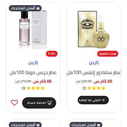
أفضل المنتجات
-38 %
نفذت الكمية
-43 %
زارين
زارين
عطر سلفادور إنتينس 100مل
عطر جريس مونتا 100مل
43.00ر.س
43.00ر.س
69.00ر.س
76.00ر.س
اخبرني عند توفره
اضافة للسلة
أفضل المنتجات
أفضل المنتجات