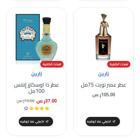
نفذت الكمية
-47 %
نفذت الكمية
زارين
زارين
عطر عمبر نويت 75مل
عطر ذا اوسكارز إنتنس
100مل
105.00ر.س
37.00ر.س
70.00ر.س
اخبرني عند توفره
اخبرني عند توفره