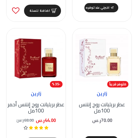
اخبرني عند توفره
اضافة للسلة
متوفر قريباً
-35 %
زارين
زارين
عطر بريليانت روج إنتنس
عطر بريليانت روج إنتنس أحمر
100مل
100مل
70.00ر.س
44.00ر.س
68.00ر.س