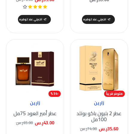
اخبرني عند توفره
اخبرني عند توفره
-52 %
متوفر قريباً
-34 %
زارين
زارين
عطر 2 بليون باكو بوتلد
عطر أمير العود 75مل
100مل
43.00ر.س
65.00ر.س
35.60ر.س
74.00ر.س