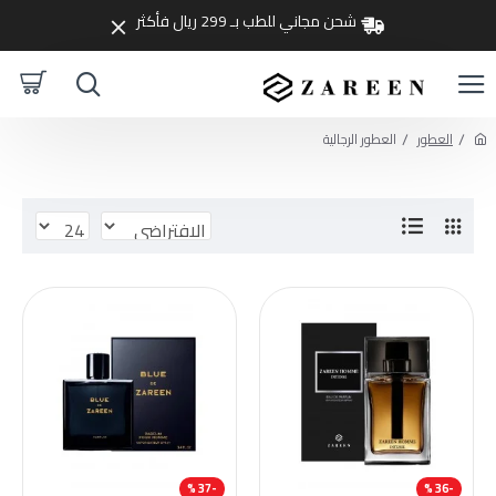
شحن مجاني للطب بـ 299 ريال فأكثر
العطور
العطور الرجالية
-37 %
-36 %