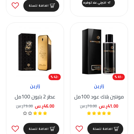
اخبرني عند توفره
اضافة للسلة
-42 %
-41 %
زارين
زارين
مونتين بلاك عود 100مل
عطر 2 بليون 100مل
41.00ر.س
46.00ر.س
70.00ر.س
79.00ر.س
اضافة للسلة
اضافة للسلة