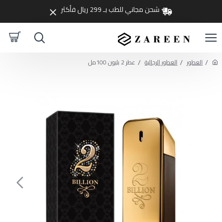
شحن مجاني للطب بـ 299 ريال فأكثر
العطور
العطور الرجالية
عطر 2 بليون 100مل