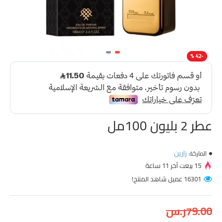
-42 %
عطر 2 بليون 100مل
زارين
الماركة:
15 بيعت آخر 11 ساعة
16301 عميل شاهد المنتج!
79.00ر.س