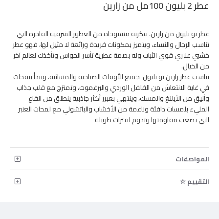
عطر 2 بليون 100مل من زارين
عطر تو بليون من زارين، فكرته مستوحاة من العطور الشرقية الفاخرة التي
تناسب الرجال والنساء، ويتميز بمكونات فريدة ورائعة لا مثيل لها، فهو عطر
خشبي عنبري قوي الثبات وله بصمة عطرية تأسر الحواس وتأخذك لعالم آخر
من الخيال.
يناسب عطر زارين تو بليون جميع الأوقات الصباحية والمسائية، ويبدأ بنفحات
في غاية الانتعاش من الفلفل الوردي والبرغموت، وتمتزج مع قلب جذاب
وأنيق من الأيلنغ والمسك، وينتهي بعبير أكثر جاذبية ينطلق من القاع
المليء بلمسات دافئة وناعمة من الأخشاب والباتشولي مع لمحات العنبر
التي يصعب مقاومتها وتدوم لفترات طويلة
المواصفات
التقييم ☆