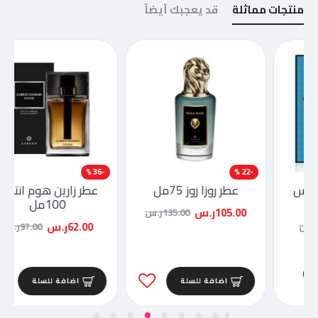
منتجات مماثلة
قد يعجبك أيضاً
-36 %
-22 %
عطر روزا روز 75مل
عطر زارين هوم انتنس
100مل
105.00ر.س
135.00ر.س
62.00ر.س
97.00ر.س
اضافة للسلة
اضافة للسلة