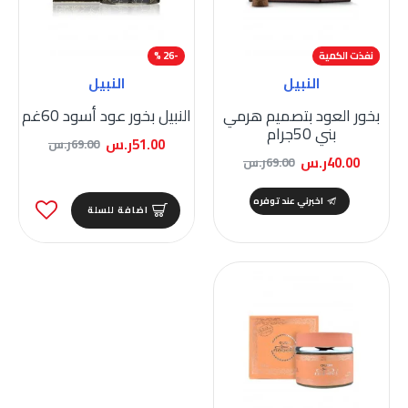
-42 %
نفذت الكمية
-26 %
النبيل
النبيل
بخور العود بتصميم هرمي
النبيل بخور عود أسود 60غم
بني 50جرام
51.00ر.س
69.00ر.س
40.00ر.س
69.00ر.س
اخبرني عند توفره
اضافة للسلة