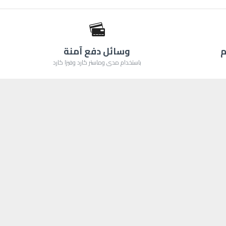
م
وسائل دفع آمنة
باستخدام مدى وماستر كارد وفيزا كارد