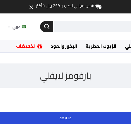
شحن مجاني للطب بـ 299 ريال فأكثر
عربي
لي
الزيوت العطرية
البخور والعود
تخفيضات
بارفومز لايفلي
متابعة