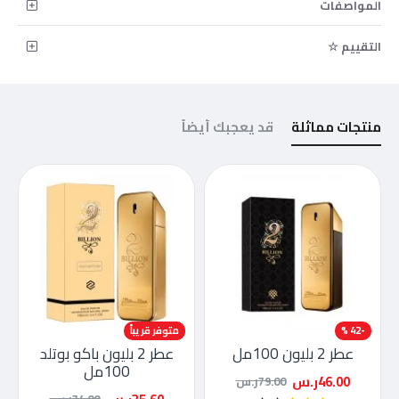
المواصفات
التقييم ☆
منتجات مماثلة
قد يعجبك أيضاً
-42 %
-52 %
متوفر قريباً
عطر 2 بليون 100مل
عطر 2 بليون باكو بوتلد
100مل
46.00ر.س
79.00ر.س