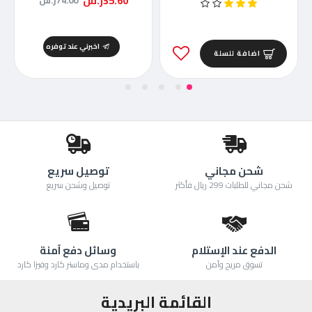
35.60ر.س
74.00ر.س
اخبرني عند توفره
اضافة للسلة
شحن مجاني
توصيل سريع
شحن مجاني للطلبات 299 ريال فأكثر
توصيل وشحن سريع
الدفع عند الإستلام
وسائل دفع آمنة
تسوق مريح وآمن
باستخدام مدى وماستر كارد وفيزا كارد
القائمة البريدية