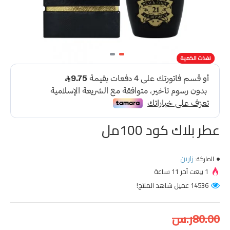
-51 %
نفذت الكمية
عطر بلاك كود 100مل
زارين
الماركة:
1 بيعت آخر 11 ساعة
14536 عميل شاهد المنتج!
80.00ر.س