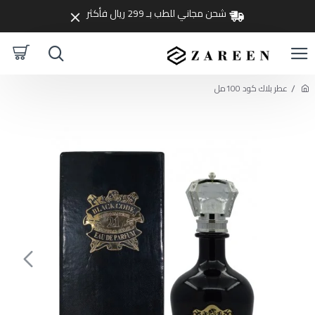
شحن مجاني للطب بـ 299 ريال فأكثر
عطر بلاك كود 100مل