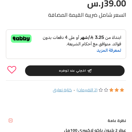
39.00ر.س
السعر شامل ضريبة القيمة المضافة
اخبرني عند توفره
(2 التقييمات)
-
كتابة تعليق
نظرة عامة
عطر 2 بليون باكو لاكسري 100مل