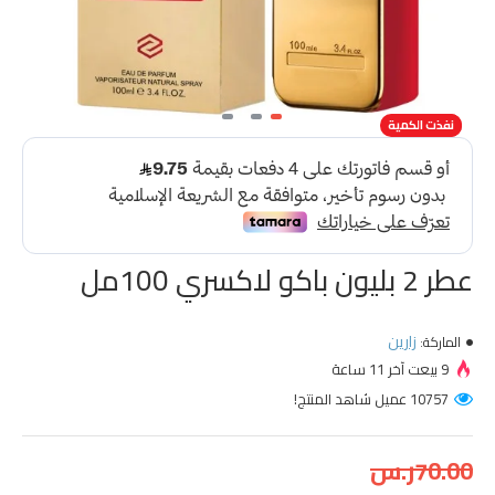
-44 %
نفذت الكمية
عطر 2 بليون باكو لاكسري 100مل
زارين
الماركة:
9 بيعت آخر 11 ساعة
10757 عميل شاهد المنتج!
70.00ر.س