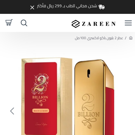
شحن مجاني للطب بـ 299 ريال فأكثر
عطر 2 بليون باكو لاكسري 100مل