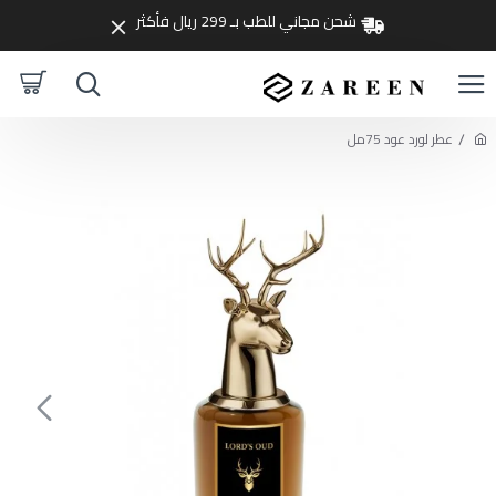
شحن مجاني للطب بـ 299 ريال فأكثر
عطر لورد عود 75مل