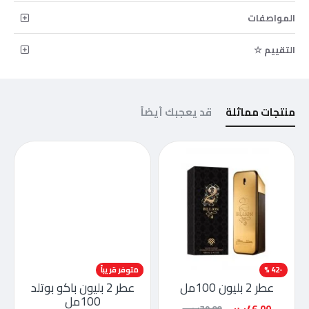
المواصفات
التقييم ☆
منتجات مماثلة
قد يعجبك أيضاً
-42 %
-52 %
متوفر قريباً
عطر 2 بليون 100مل
عطر 2 بليون باكو بوتلد
100مل