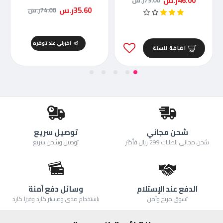
46.00ر.س
79.00ر.س
35.60ر.س
74.00ر.س
اخبرني عند توفره
اضافة للسلة
شحن مجاني
توصيل سريع
شحن مجاني للطلبات 299 ريال فأكثر
توصيل وشحن سريع
الدفع عند الإستلام
وسائل دفع آمنة
تسوق مريح وآمن
باستخدام مدى وماستر كارد وفيزا كارد