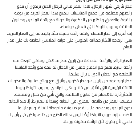
عطر شرقي شهير للرجال. هذا العطر مثالي للرجال الذين يريدون أن تبدو
رائحتهم مختلفة في جميع المناسبات. يتمتع هذا العطر الفريد من نوعه
بالقوة والعمق والكثير من الذكورة والرجولة مع رائحة البراندي وصابون
الحلاقة وحبوب التونكا التي تنعش حواسك.
إنه أقرب إلى عطر المساء ولكنه رائحة جميلة حقًا. بالإضافة إلى العطر الفريد،
هي الزجاجة الأكثر جمالية للجلوس على خزانة الملابس الخاصة بك على مدار
العام.
العطر الرائع والرائحة الغامضة من زارين عطر مدهش وملكي تنبعث منه
رائحة آسرة. يفتح مع اندفاع جميل من الدخان ثم يتجه نحو رائحة الفانيليا
اللطيفة مع الدخان الذي لا يزال سليما.
عطر لورد عود من زارين هوعطر ذكوري وأنيق مع روائح خشبية والمكونات
الثلاثة الرئيسية التي تتألق من خلالها هي البراندي وحبوب التونكا وربما
الأكثر إثارة للاهتمام من صابون الحلاقة، والتي تأتي من خلال وممتعة.
يكشف العطر عن طابعه العطري في البداية وهذا لا يتغير كثيرًا. منذ البداية،
يخرج البراندي ويدعمه على الفور صابونية ملحوظة للغاية. وسرعان ما
انضمت إليه حبوب التونكا أيضًا. ليس هناك الكثير من ذلك، ولكن في رأيي لا
داعي لأن يكون، لأن الرائحة مكونة ببراعة.