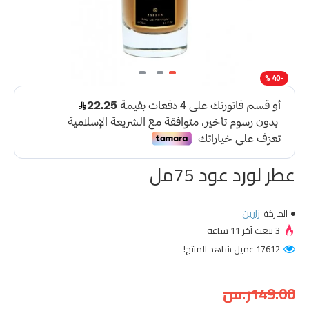
-40 %
عطر لورد عود 75مل
زارين
الماركة:
3 بيعت آخر 11 ساعة
17612 عميل شاهد المنتج!
149.00ر.س