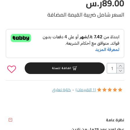
89.00ر.س
السعر شامل ضريبة القيمة المضافة
اضافة للسلة
(1 التقييمات)
-
كتابة تعليق
نظرة عامة
عطر لورد عود 75مل من زارين