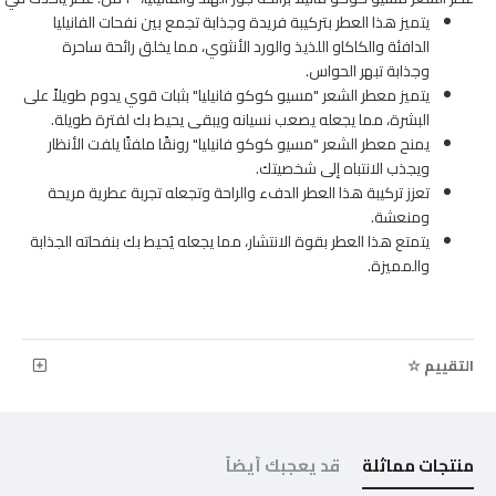
يتميز هذا العطر بتركيبة فريدة وجذابة تجمع بين نفحات الفانيليا
الدافئة والكاكاو اللذيذ والورد الأنثوي، مما يخلق رائحة ساحرة
وجذابة تبهر الحواس.
يتميز معطر الشعر "مسيو كوكو فانيليا" بثبات قوي يدوم طويلاً على
البشرة، مما يجعله يصعب نسيانه ويبقى يحيط بك لفترة طويلة.
يمنح معطر الشعر "مسيو كوكو فانيليا" رونقًا ملفتًا يلفت الأنظار
ويجذب الانتباه إلى شخصيتك.
تعزز تركيبة هذا العطر الدفء والراحة وتجعله تجربة عطرية مريحة
ومنعشة.
يتمتع هذا العطر بقوة الانتشار، مما يجعله يُحيط بك بنفحاته الجذابة
والمميزة.
التقييم ☆
منتجات مماثلة
قد يعجبك أيضاً