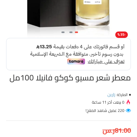
-35 %
معطر شعر مسيو كوكو فانيلا 100مل
زارين
الماركة:
0 بيعت آخر 11 ساعة
220 عميل شاهد المنتج!
81.00ر.س