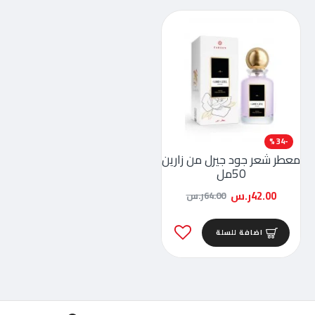
-34 %
معطر شعر جود جيرل من زارين
50مل
42.00ر.س
64.00ر.س
اضافة للسلة