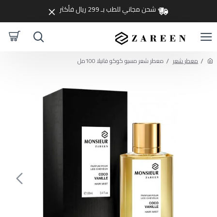
شحن مجاني للطب بـ 299 ريال فأكثر
معطر شعر
معطر شعر مسيو كوكو فانيلا 100مل