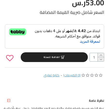
53.00ر.س
السعر شامل ضريبة القيمة المضافة
اضافة للسلة
(0 التقييمات)
-
كتابة تعليق
نظرة عامة
عطر الشعر مسيو كوكو فانيلا برائحة جوز الهند والفانيليا، ١٠٠ مل. عطر يأخذك في رحلة فريدة إلى عالم من الحلاوة، ومن اللحظة الأولى التي تستنشقين فيها رائحته، ستشعرين بالأناقة. يتميز هذا العطر بتركيبة تجمع بين نفحات الفانيليا ولمسات جوز الهند الحلوة.