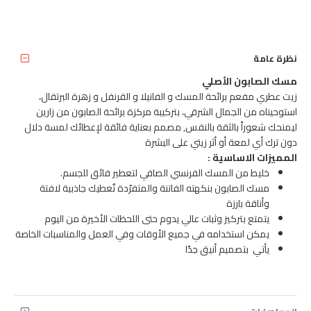
نظرة عامة
مسك الصابون الأصلي
زيت عطري مفعم برائحة المسك و الفانيلا و القرنفل و زهرة البرتقال،
استوحيناه من الجمال الشرقي، بتركيبة مركزة برائحة الصابون من زارين
ليمنحك شعوراً بالثقة بالنفس, مصمم بعناية فائقة لإعطائك لمسة دلال
دون ترك أي لمعة أو أثر زيتي على البشرة
المميزات الاساسية :
خليط من المسك الفرنسي الصافي لتعطير فائق للجسم.
مسك الصابون بنكهته الفاتنة والمتفرّدة تٌعطيك جاذبية لافتة
وأناقة بارزة
يتمتع بتركيز وثبات عالي يدوم حتى اللحظات الأخيرة من اليوم
يمكن استخدامه في جميع الأوقات وفي العمل والمناسبات الخاصة
يأتي بتصميم أنيق جدًا