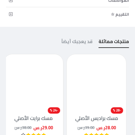
المواصفات
التقييم ☆
منتجات مماثلة
قد يعجبك أيضاً
-24 %
-28 %
مسك براديس الأصلي
مسك برايت الأصلي
28.00ر.س
29.00ر.س
39.00ر.س
38.00ر.س