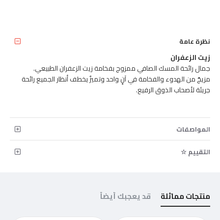
نظرة عامة
زيت الزعفران
جمال رائحة المسك الصافي ممزوج بفخامة زيت الزعفران الطبيعي.
مزيجٌ من الهدوء والفخامة في آنٍ واحد وتميزٌ يخطف أنظار الجميع رائحة
جريئة لأصحاب الذوق الرفيع.
المواصفات
التقييم ☆
منتجات مماثلة
قد يعجبك أيضاً