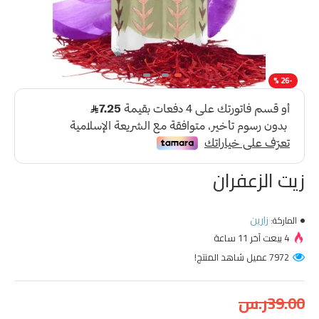
-26 %
زيت الزعفران
زارين
الماركة:
4 بيعت آخر 11 ساعة
7972 عميل شاهد المنتج!
39.00ر.س