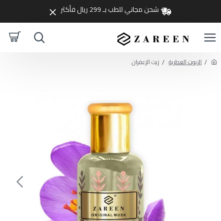
شحن مجاني للطب بـ 299 ريال فأكثر
الزيوت العطرية
زيت الزعفران