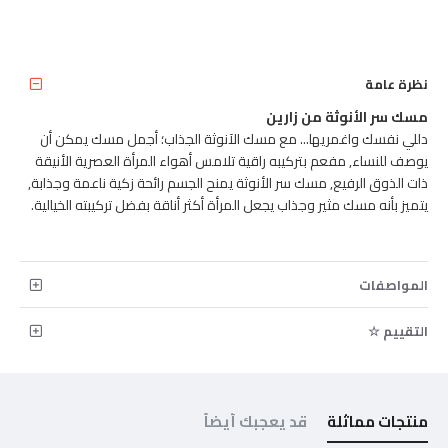
نظرة عامة
مسك سر الأنوثة من زارين
دللي نفسك واغمريها... مع مسك الآنوثة الجذاب؛ أجمل مسك يمكن أن
يوصف للنساء, مفعم بتركيبه راقية تلامس أهواء المرأة العصرية الأنيقة
ذات الذوق الرفيع, مسك سر الأنوثة يمنح الجسم رائحة زكية ناعمة وجذابة,
يتميز بأنه مسك مثير وجذاب يجعل المرأة أكثر أناقة بفضل تركيبته الخيالية.
المواصفات
التقييم ☆
منتجات مماثلة
قد يعجبك أيضاً