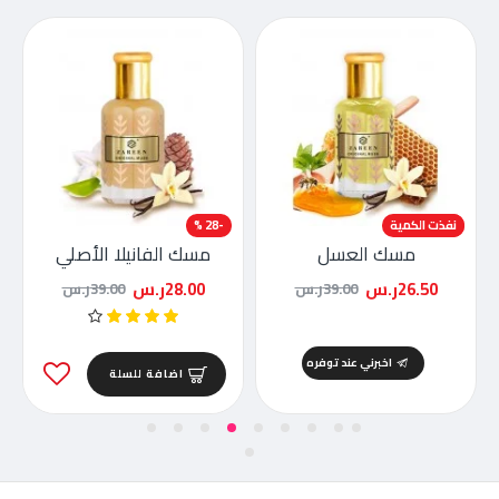
-32 %
نفذت الكمية
-28 %
مسك العسل
مسك الفانيلا الأصلي
26.50ر.س
28.00ر.س
39.00ر.س
39.00ر.س
اخبرني عند توفره
اضافة للسلة