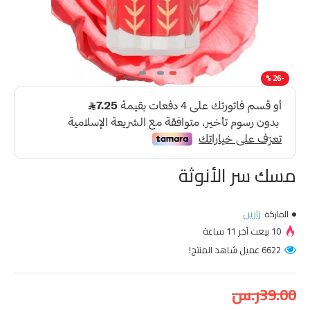
-26 %
مسك سر الأنوثة
زارين
الماركة:
10 بيعت آخر 11 ساعة
6622 عميل شاهد المنتج!
39.00ر.س