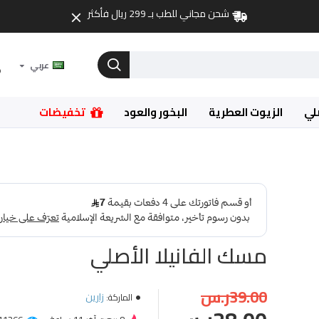
شحن مجاني للطب بـ 299 ريال فأكثر
عربي
لي
الزيوت العطرية
البخور والعود
تخفيضات
مسك الفانيلا الأصلي
39.00ر.س
زارين
الماركة: