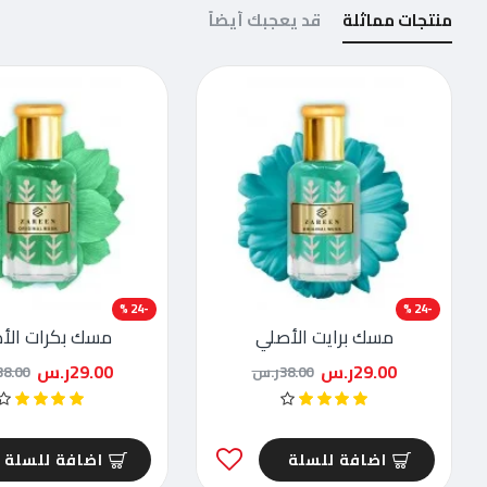
منتجات مماثلة
قد يعجبك أيضاً
-24 %
-24 %
مسك برايت الأصلي
مسك بكرات الأ
29.00ر.س
29.00ر.س
38.00ر.س
38.00ر.
اضافة للسلة
اضافة للسلة