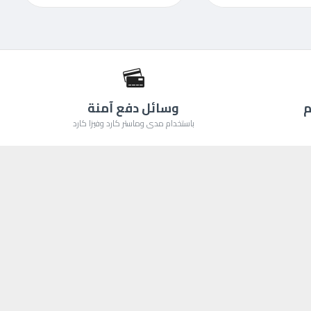
م
وسائل دفع آمنة
باستخدام مدى وماستر كارد وفيزا كارد