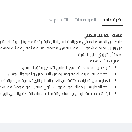
نظرة عامة
المواصفات
التقييم ☆
مسك الفانيلا الأصلي
خليط من المسك الصافي مع رائحة الفانيلا الجذابة, رائحة عطرية زهرية ناعمة و
من زارين ليمنحك شعوراً بالثقة بالنفس, مصمم بعناية فائقة لإعطائك لمسة 
لمعة أو أثر زيتي على البشرة
الميزات الأساسية:
خليط من المسك الفرنسي الصافي لتعطير فائق للجسم.
رائحة عطرية زهرية ناعمة ومثيرة من الياسمين والورد والسوسن
العطر يحمل قطرات مكثفة من العنبر الساحر التي تغمر شعرك برائحة ح
رائحة العطر تتنشر حولك فور ظهورك الأول وتبقى قوية ومكثفة لساع
الرائحة مصممة للرجال والنساء وتلائم المناسبات الخاصة والليالي الروما