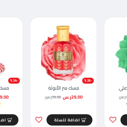
-24 %
-26 %
صلي
مسك سر الأنوثة
مسك 
29.00ر.س
29.00ر
س
39.00ر.س
اضافة للسلة
اضا