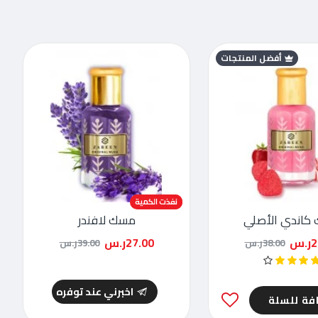
أفضل المنتجات
-31 %
نفذت الكمية
كاندي الأصلي
مسك لافندر
.س
27.00ر.س
38.00ر.س
39.00ر.س
اخبرني عند توفره
فة للسلة