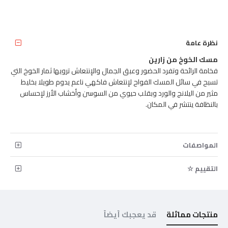
نظرة عامة
مسك الخوخ من زارين
فخامة الرائحة وتفرد الحضور وعبق الجمال والإنتعاش ترويها ثمار الخوخ التي
تسبح في سائل المسك الفواح لإنتعاش فاكهي ناعم يدوم طويلا بخليط
مثير من اليلانج والورد وبقلب حيوي من السوسن وأخشاب الأرز لإحساس
بالنظافة ينتشر في المكان.
المواصفات
التقييم ☆
منتجات مماثلة
قد يعجبك أيضاً