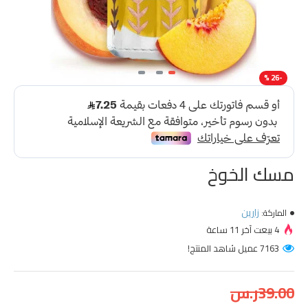
-26 %
مسك الخوخ
زارين
الماركة:
4 بيعت آخر 11 ساعة
7163 عميل شاهد المنتج!
39.00ر.س