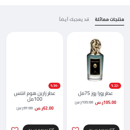
منتجات مماثلة
قد يعجبك أيضاً
-36 %
-22 %
عطر روزا روز 75مل
عطر زارين هوم انتنس
100مل
105.00ر.س
135.00ر.س
62.00ر.س
97.00ر.س