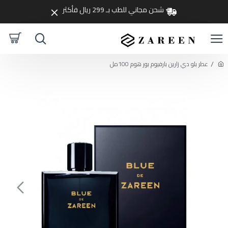
شحن مجاني للطب بـ 299 ريال فأكثر
عطر بلو دي زارين بارفيوم بور هوم 100مل