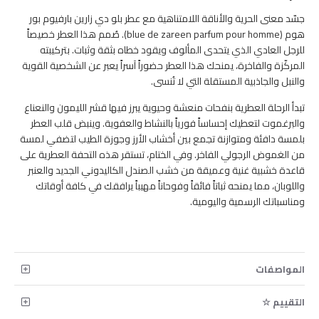
جسّد معنى الحرية والأناقة اللامتناهية مع عطر بلو دي زارين بارفيوم بور
هوم (blue de zareen parfum pour homme). صُمم هذا العطر خصيصاً
للرجل العادي الذي يتحدى المألوف ويقود خطاه بثقة وثبات. بتركيبته
المركّزة والفاخرة، يمنحك هذا العطر حضوراً آسراً يعبر عن الشخصية القوية
والنبل والجاذبية المستقلة التي لا تُنسى.
تبدأ الرحلة العطرية بنفحات منعشة وحيوية يبرز فيها قشر الليمون والنعناع
والبرغموت لتعطيك إحساساً فورياً بالنشاط والعفوية. وينبض قلب العطر
بلمسة دافئة ومتوازنة تجمع بين أخشاب الأرز وجوزة الطيب لتضفي لمسة
من الغموض الرجولي الفاخر. وفي الختام، تستقر هذه التحفة العطرية على
قاعدة خشبية غنية وعميقة من خشب الصندل الكاليدوني الجديد والعنبر
واللوبان، مما يمنحه ثباتاً فائقاً وفوحاناً مهيباً يرافقك في كافة أوقاتك
ومناسباتك الرسمية واليومية.
المواصفات
التقييم ☆