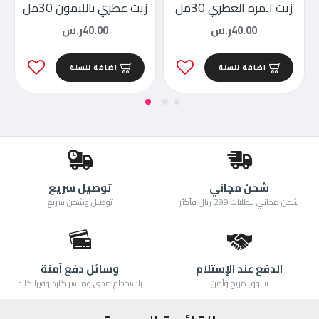
زيت المره العطري 30مل
زيت عطري بالليمون 30مل
40.00ر.س
40.00ر.س
اضافة للسلة
اضافة للسلة
شحن مجاني
توصيل سريع
شحن مجاني للطلبات 299 ريال فأكثر
توصيل وشحن سريع
الدفع عند الإستلام
وسائل دفع آمنة
تسوق مريح وآمن
باستخدام مدى وماستر كارد وفيزا كارد