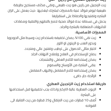
زيت الزنجبيل من زارين هو زيت طبيعي ونقي مكثف مستخرج بطريقة
طبيعية ليوفر فوائد غنية بالمميزات لبشرتك ليغذيها، حيث يعمل على اتزان
البشره وتفتيحها والحفاظ على استقرارها
يحمل في نسماته عدة فوائد صحية تتميز بالتطهير والتنقية ومضادات
للالتهابات المتعلقة بالبشرة والجلد.
المميزات الأساسية:
زيت نقي 100%، يمكن تخفيفه باستخدام زيت وسيط مثل الجوجوبا
وبذور العنب و الزيتون او اللوز.
اختيار مثالي للحصول على ترطيب وتفتيح عالي ومتجدد.
يصلح للإستخدام في العلاج واِصلاح التهابات الجلد
يمكن إستخدامه للآلام العضلي والتشنجات
ينقي البشرة من الأوساخ والسموم
يمكن إستخدامه لآلام المفاصل والتهاب المفاصل
الرائحة: حار، دافئ.
طريقة استخدام زيت الزنجبيل العطري
الزيوت العطرية عالية التركيز ولذلك يجب تخفيفها قبل استخدامها
على البشرة
أضف 10 قطرات من زيت البرتقال و25 قطرة من زيت الفانيلا الى
الفواحه