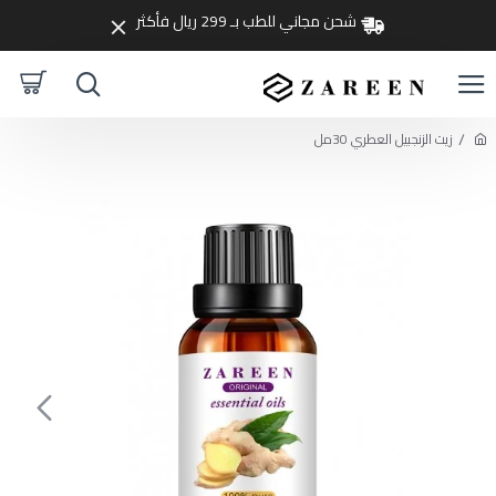
شحن مجاني للطب بـ 299 ريال فأكثر
زيت الزنجبيل العطري 30مل