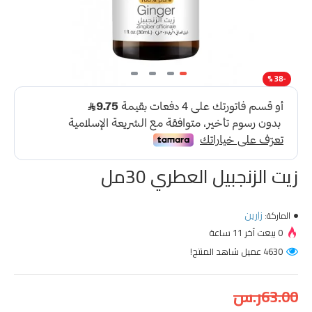
-38 %
زيت الزنجبيل العطري 30مل
زارين
الماركة:
0 بيعت آخر 11 ساعة
4630 عميل شاهد المنتج!
63.00ر.س