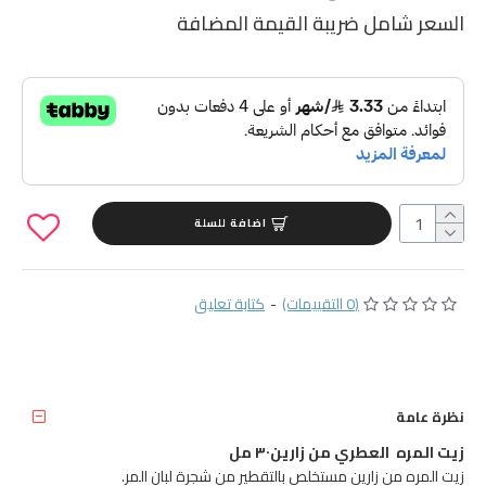
السعر شامل ضريبة القيمة المضافة
اضافة للسلة
(0 التقييمات)
-
كتابة تعليق
نظرة عامة
زيت المره العطري من زارين٣٠ مل
زيت المره من زارين مستخلص بالتقطير من شجرة لبان المر.