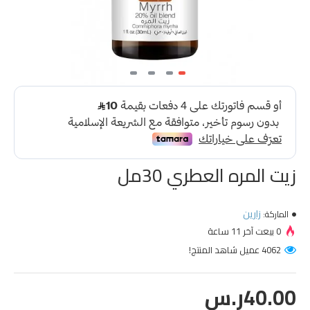
زيت المره العطري 30مل
زارين
الماركة:
0 بيعت آخر 11 ساعة
4062 عميل شاهد المنتج!
40.00ر.س