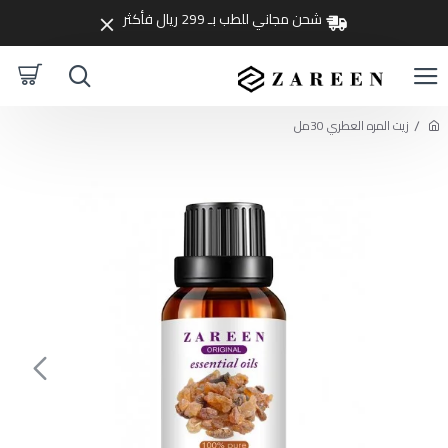
شحن مجاني للطب بـ 299 ريال فأكثر
زيت المره العطري 30مل