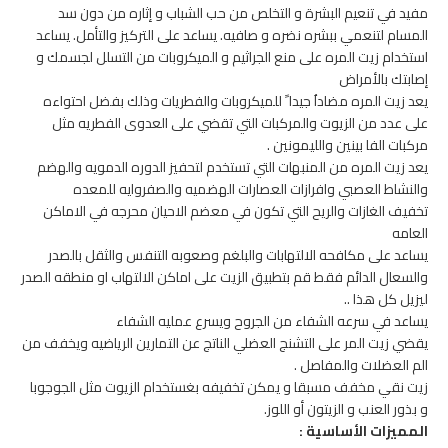
مفيد في تنعيم البشرة و التخلص من حب الشباب و إثاره من دون سد
المسام لتنعمي ببشره نضره و صافيه. يساعد على التركيز والتأمل. يساعد
استخدام زيت المره على منع الجراثيم و الميكروبات من التسلل لجسمك و
إصابتك بالأمراض
يعد زيت المره مضاداُ جيدا ً للميكروبات والفطريات وذلك بفضل احتواءه
على عدد من الزيوت والمركبات التي تقضي على العدوى الفطريه مثل
مركبات الفا بينين والليمونين .
يعد زيت المره من المنبهات التي تستخدم لتحفيز الدوره الدمويه والهضم
والنشاط العصبي وافرازات العصارات الهضميه والصفروايه للمعده
تخفيف الغازات والريح التي تكون في معضم الاحيان محرجه في الاماكن
العامه
يساعد على مكافحه الالتهابات والبلغم وصعوبه التنفس والثقل بالصدر
والسعال الدائم فقط قم بتطبيق الزيت على اماكن الالتهاب او منطقه الصدر
ليزيل كل هذا ..
يساعد في سرعه الشفاء من الجروح ويسرع عمليه الشفاء
يقضي زيت المر على التشنج العضلي الناتج عن التمارين الرياضيه ويخفف من
الم العضلات والمفاصل .
زيت نقي مخفف مسبقا و يمكن تخفيفه بغستخدام الزيوت مثل الجوجوبا
و بذور العنب و الزيتون أو اللوز.
المميزات الأساسية :