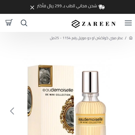
شحن مجاني للطب بـ 299 ريال فأكثر
عطر ميني كولكشن او دو موزيل رقم 1154 - 25مل