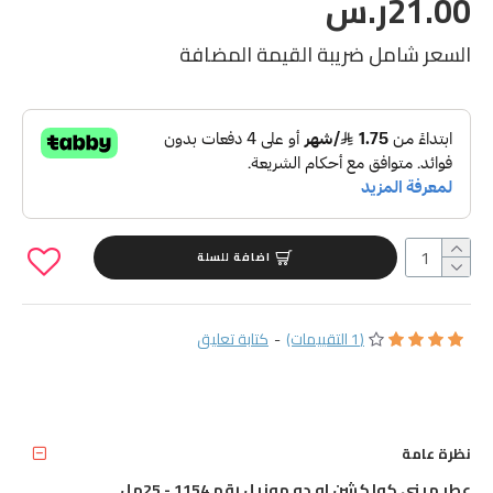
21.00ر.س
السعر شامل ضريبة القيمة المضافة
اضافة للسلة
(1 التقييمات)
-
كتابة تعليق
نظرة عامة
عطر ميني كولكشن او دو موزيل رقم 1154 - 25مل