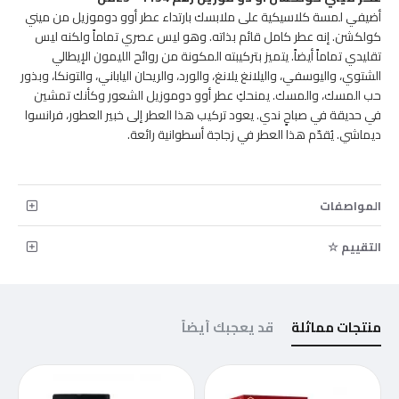
أضيفي لمسة كلاسيكية على ملابسك بارتداء عطر أوو دوموزيل من ميني
كولكشن. إنه عطر كامل قائم بذاته. وهو ليس عصري تماماً ولكنه ليس
تقليدي تماماً أيضاً. يتميز بتركيبته المكونة من روائح الليمون الإيطالي
الشتوي، واليوسفي، واليلانغ يلانغ، والورد، والريحان الياباني، والتونكا، وبذور
حب المسك، والمسك. يمنحكِ عطر أوو دوموزيل الشعور وكأنك تمشين
في حديقة في صباحٍ ندي. يعود تركيب هذا العطر إلى خبير العطور، فرانسوا
ديماشي. يُقدّم هذا العطر في زجاجة أسطوانية رائعة.
المواصفات
التقييم ☆
منتجات مماثلة
قد يعجبك أيضاً