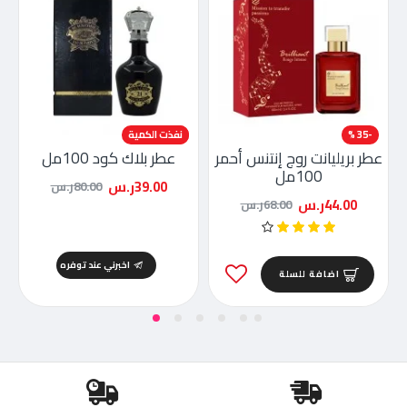
-35 %
-51 %
نفذت الكمية
عطر بريليانت روج إنتنس أحمر
عطر بلاك كود 100مل
100مل
39.00ر.س
80.00ر.س
44.00ر.س
68.00ر.س
اخبرني عند توفره
اضافة للسلة