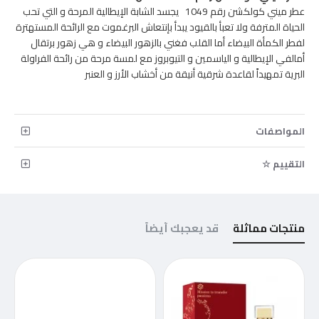
عطر ميني كولكشن رقم 1049 يجسد الشابة الإيطالية المرحة و التي تحب
الحياة المترفة ولا تعبأ بالقيود يبدأ بإنتعاش البرغموت مع الرائحة المستهترة
لفطر الكمأة البيضاء أما القلب فغني بالزهور البيضاء و هي زهور برتقال
أمالفي الإيطالية و الياسمين و التيوبروز مع لمسة مرحة من رائحة الفراولة
البرية تمهيداً لقاعدة شرقية أنيقة من أخشاب الأرز و العنبر
المواصفات
التقييم ☆
منتجات مماثلة
قد يعجبك أيضاً