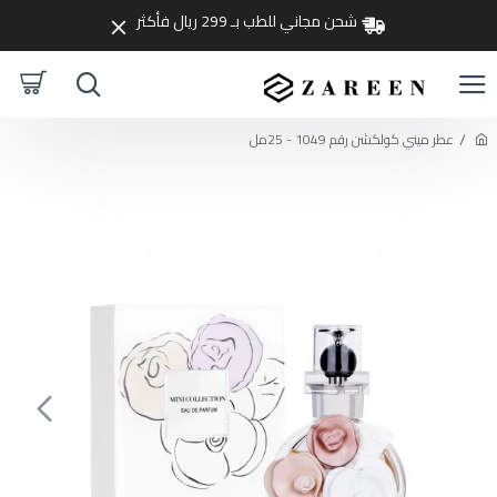
شحن مجاني للطب بـ 299 ريال فأكثر
عطر ميني كولكشن رقم 1049 - 25مل