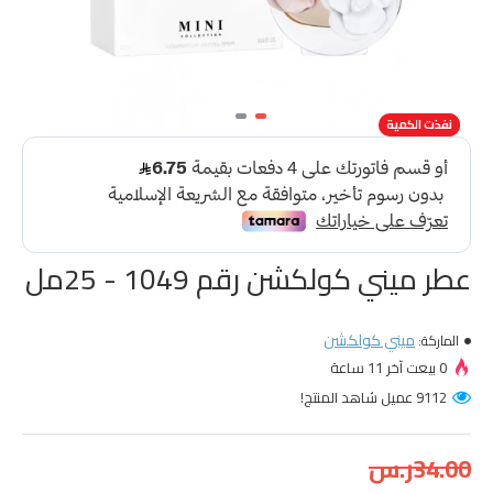
-21 %
نفذت الكمية
عطر ميني كولكشن رقم 1049 - 25مل
ميني كولكشن
الماركة:
0 بيعت آخر 11 ساعة
9112 عميل شاهد المنتج!
34.00ر.س