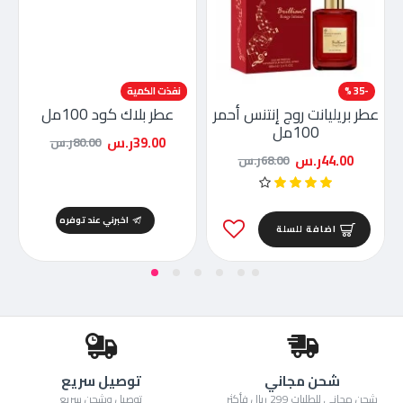
-35 %
-51 %
نفذت الكمية
عطر بريليانت روج إنتنس أحمر
عطر بلاك كود 100مل
100مل
39.00ر.س
80.00ر.س
44.00ر.س
68.00ر.س
اخبرني عند توفره
اضافة للسلة
شحن مجاني
توصيل سريع
شحن مجاني للطلبات 299 ريال فأكثر
توصيل وشحن سريع