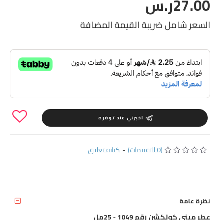
27.00ر.س
السعر شامل ضريبة القيمة المضافة
اخبرني عند توفره
(0 التقييمات)
-
كتابة تعليق
نظرة عامة
عطر ميني كولكشن رقم 1049 - 25مل