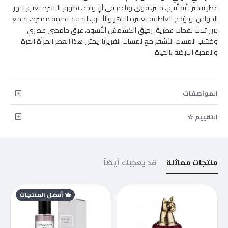
عطر يتميز بأنه أنيق، مثير، قوي وناعم في آنٍ واحد، يطوق البشرة بعبق يبهر
الحواس، ويؤجج العاطفة بعبيره الباهر والأنيق، ليجسد بصمة مميزة. يجمع
بين ثلاث نفحات عطرية: رحيق الكشمش الأسود، عبق حامضي عصري
وخشب المسك الأشقر مع لمسات الفريزيا. يمثل هذا العطر المرأة الحرة
والمحبة النابضة بالحياة.
المواصفات
التقييم ☆
منتجات مماثلة
قد يعجبك أيضاً
أفضل المنتجات