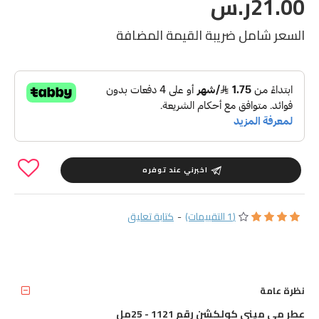
21.00ر.س
السعر شامل ضريبة القيمة المضافة
اخبرني عند توفره
(1 التقييمات)
-
كتابة تعليق
نظرة عامة
عطر مي ميني كولكشن رقم 1121 - 25مل