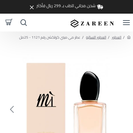
شحن مجاني للطب بـ 299 ريال فأكثر
العطور
العطور النسائية
عطر مي ميني كولكشن رقم 1121 - 25مل