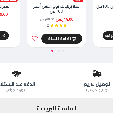
مل
عطر بريليانت روج إنتنس أحمر
عطر بلا
100مل
39.00ر
44.00ر.س
68.00ر.س
توفره
ا
اضافة للسلة
توصيل سريع
الدفع عند الإستلا
توصيل وشحن سريع
تسوق مريح وآمن
القائمة البريدية