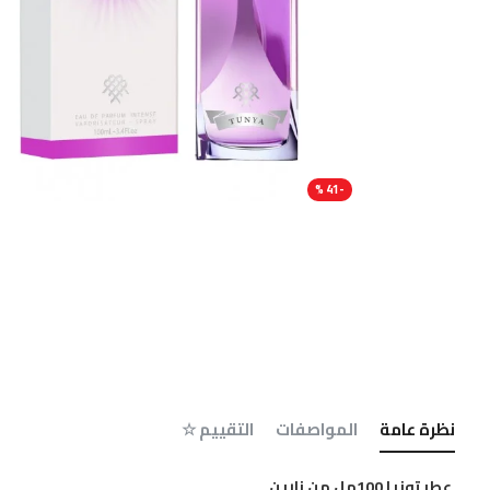
-41 %
نظرة عامة
المواصفات
التقييم ☆
عطر تونيا 100مل من زارين