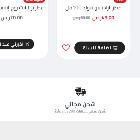
عطر باراديسو قولد 100مل
عطر بريليانت روج إنتنس 100
49.00ر.س
70.00ر.س
80.00ر.س
اخبرني عند 
اضافة للسلة
شحن مجاني
شحن مجاني للطلبات 299 ريال فأكثر