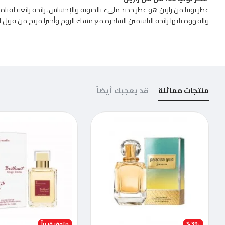
عطر تونيا من زارين هو عطر جديد مليء بالحيوية والإحساس. رائحة رائعة لفتاة م
والقهوة تليها رائحة الياسمين الساحرة مع مسك الروم وأخيرا مزيج من فول ال
منتجات مماثلة
قد يعجبك أيضاً
-39 %
متوفر قريباً