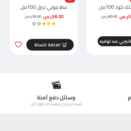
ك كود 100مل
عطر بيوتي جيرل 100مل
.س
38.00ر.س
80.00ر.س
39.00ر.س
خبرني عند توفره
اضافة للسلة
م
وسائل دفع آمنة
باستخدام مدى وماستر كارد وفيزا كارد