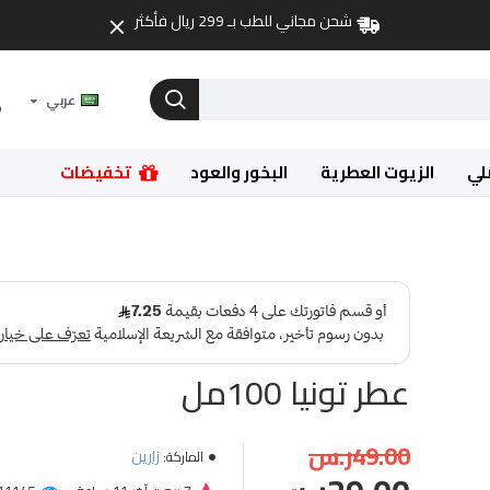
شحن مجاني للطب بـ 299 ريال فأكثر
عربي
لي
الزيوت العطرية
البخور والعود
تخفيضات
عطر تونيا 100مل
49.00ر.س
زارين
الماركة: