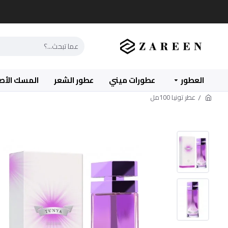
العطور
عطورات ميني
عطور الشعر
المسك الأص
عطر تونيا 100مل