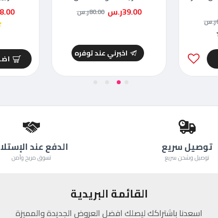
39.00ر.س
38.00ر
80.00ر.س
س
اخبرني عند توفره
اضا
توصيل سريع
الدفع عند الإستلا
توصيل وشحن سريع
تسوق مريح وآمن
القائمة البريدية
اسعدنا باشتراكك ليصلك افضل العروض الجديدة والمميزة