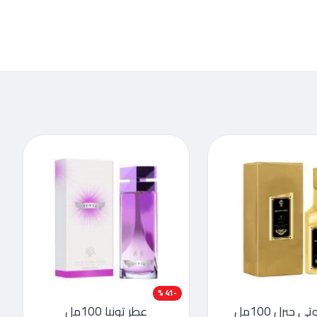
-41 %
ي جيرل 100مل
عطر تونيا 100مل