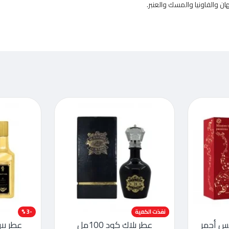
ن والفاونيا والمسك والعنبر.
-51 %
نفذت الكمية
-3 %
تنس أحمر
عطر بلاك كود 100مل
عطر بيوت