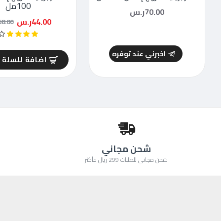
100مل
70.00ر.س
44.00ر.س
68.00ر.
اخبرني عند توفره
اضافة للسلة
شحن مجاني
شحن مجاني للطلبات 299 ريال فأكثر