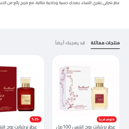
عطر شرقي زهري للنساء، يمنحكِ حسية وجاذبية مثالية، مع مزيج رائع من الحبها
منتجات مماثلة
قد يعجبك أيضاً
متوفر قريباً
-35 %
عطر بريليانت روج إنتنس 100مل
عطر بريليانت روج إن