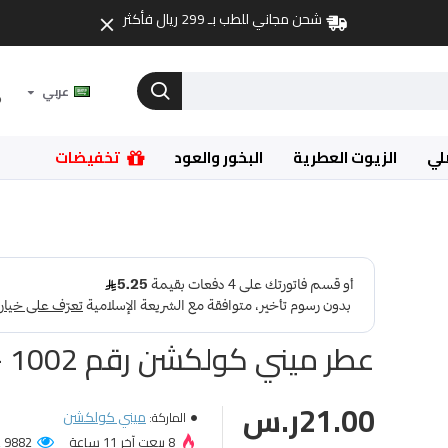
شحن مجاني للطب بـ 299 ريال فأكثر
عربي
لي
الزيوت العطرية
البخور والعود
تخفيضات
عطر ميني كولكشن رقم 1002 - 25مل
21.00ر.س
ميني كولكشن
الماركة:
8 بيعت آخر 11 ساعة
9882 عميل شاهد المنتج!