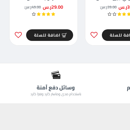
.س
29.00ر.س
39.00ر.س
49.00ر.س
فة للسلة
اضافة للسلة
م
وسائل دفع آمنة
باستخدام مدى وماستر كارد وفيزا كارد