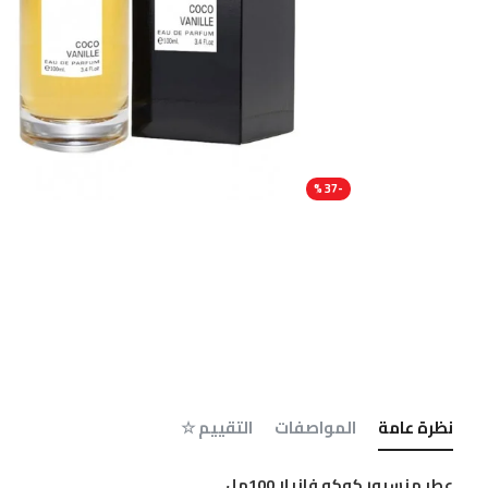
-37 %
نظرة عامة
المواصفات
التقييم ☆
عطر منسيور كوكو فانيلا 100مل