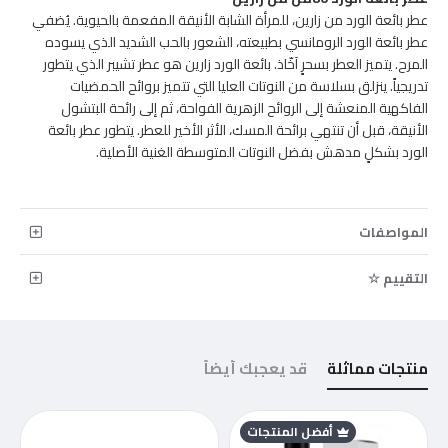
عطر بائعة الورد من زارين، للمرأة الشابة الأنيقة المفعمة بالحيوية. يُضفي
عطر بائعة الورد الرومانسي بطبيعته، الشعور بالحب الشديد الذي يسوده
المرح. يتميز العطر بسحرٍ آخّاذ. بائعة الورد زارين هو عطر تشيبر الذي يتطور
تدريجياً. ينزلق بسلاسة من النوتات العليا التي تتميز بروائح الحمضيات
الفاكهية المنعشة إلى الروائح الزهرية الفواحة، ثم إلى رائحة البتشول
الأنيقة، قبل أن تنتهي برائحة المسك، الأثر الأخير للعطر. يتطور عطر بائعة
الورد بشكلٍ مدهش بفضل النوتات المتوسطة الغنية الأصلية.
المواصفات
التقييم ☆
منتجات مماثلة
قد يعجبك أيضاً
أفضل المنتجات