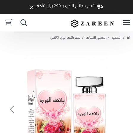
شحن مجاني للطب بـ 299 ريال فأكثر
العطور
العطور النسائية
عطر بائعة الورد 80مل