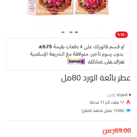
-43 %
عطر بائعة الورد 80مل
زارين
الماركة:
17 بيعت آخر 11 ساعة
13362 عميل شاهد المنتج!
69.00ر.س