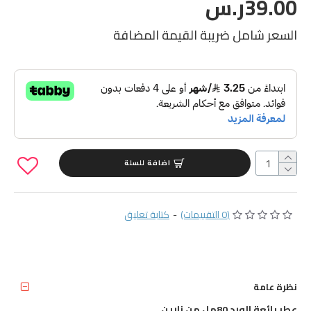
39.00ر.س
السعر شامل ضريبة القيمة المضافة
اضافة للسلة
(0 التقييمات)
-
كتابة تعليق
نظرة عامة
عطر بائعة الورد 80مل من زارين