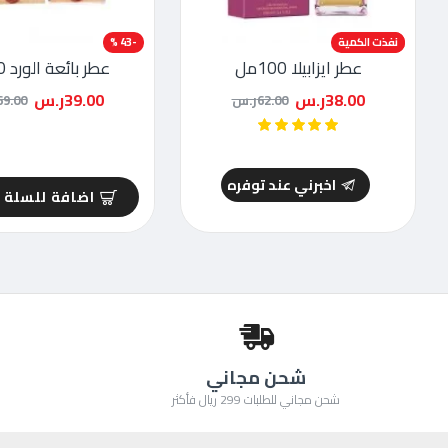
-39 %
نفذت الكمية
-43 %
عطر ايزابيلا 100مل
عطر بائعة الورد 80مل
38.00ر.س
39.00ر.س
62.00ر.س
69.00ر.
اخبرني عند توفره
اضافة للسلة
شحن مجاني
شحن مجاني للطلبات 299 ريال فأكثر