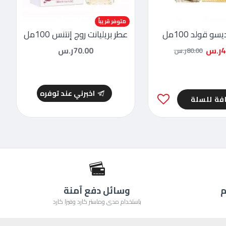
متوفر قريباً
سو قولد 100مل
عطر بريليانت روج إنتنس 100مل
.س
70.00ر.س
80.00ر.س
اخبرني عند توفره
فة للسلة
م
وسائل دفع آمنة
باستخدام مدى وماستر كارد وفيزا كارد