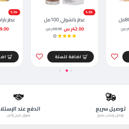
-39 %
-38 %
عطر باتشولي 100مل
عطر بارادي
42.00ر.س
49.00ر
س
68.00ر.س
اضافة للسلة
اضا
توصيل سريع
الدفع عند الإستلا
توصيل وشحن سريع
تسوق مريح وآمن