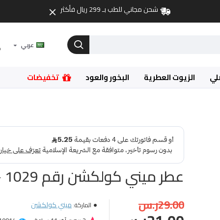
شحن مجاني للطب بـ 299 ريال فأكثر
عربي
لي
الزيوت العطرية
البخور والعود
تخفيضات
عطر ميني كولكشن رقم 1029 - 25مل
29.00ر.س
ميني كولكشن
الماركة: