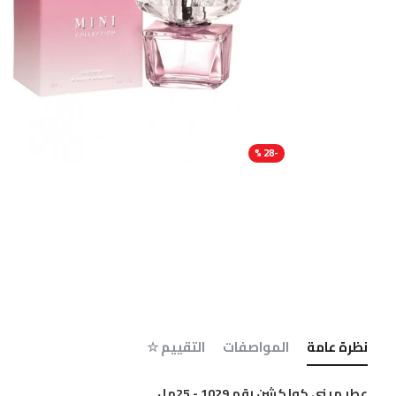
-28 %
نظرة عامة
المواصفات
التقييم ☆
عطر ميني كولكشن رقم 1029 - 25مل