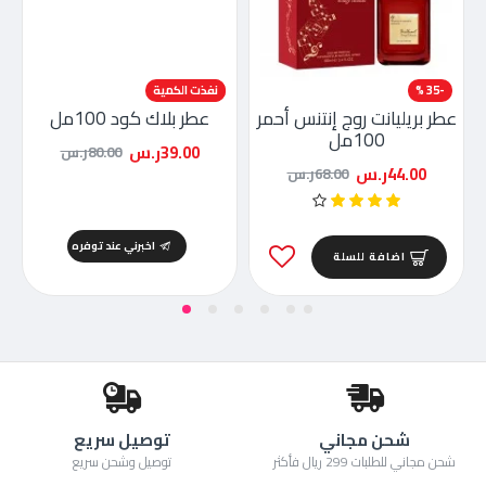
-35 %
-51 %
نفذت الكمية
عطر بريليانت روج إنتنس أحمر
عطر بلاك كود 100مل
100مل
39.00ر.س
80.00ر.س
44.00ر.س
68.00ر.س
اخبرني عند توفره
اضافة للسلة
شحن مجاني
توصيل سريع
شحن مجاني للطلبات 299 ريال فأكثر
توصيل وشحن سريع