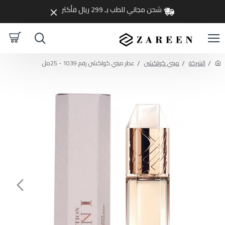
شحن مجاني للطب بـ 299 ريال فأكثر
الشركة
ميني كولكشن
عطر ميني كولكشن رقم 1039 - 25مل