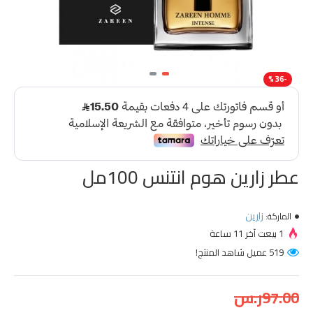
-36 %
عطر زارين هوم انتنس 100مل
زارين
الماركة:
1 بيعت آخر 11 ساعة
519 عميل شاهد المنتج!
97.00ر.س