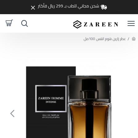
شحن مجاني للطب بـ 299 ريال فأكثر
عطر زارين هوم انتنس 100مل