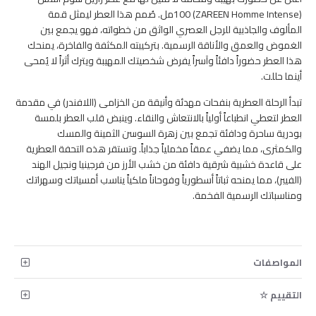
(ZAREEN Homme Intense) 100مل. صُمم هذا العطر ليمثل قمة
المألوف والجاذبية للرجل العصري الواثق من خطواته، فهو يجمع بين
الغموض والعمق والأناقة الرسمية. بتركيبته المكثفة والفاخرة، يمنحك
هذا العطر حضوراً دافئاً وآسراً يفرض شخصيتك المهيبة ويترك أثراً لا يُمحى
أينما حللت.
تبدأ الرحلة العطرية بنفحات مهدئة وأنيقة من الخزامى (اللافندر) في مقدمة
العطر لتعطي انطباعاً أولياً بالانتعاش والنقاء. وينبض قلب العطر بلمسة
بودرية ساحرة ودافئة تجمع بين زهرة السوسن الثمينة والمسك
والكمثرى، مما يضفي عمقاً مخملياً جذاباً. وتستقر هذه التحفة العطرية
على قاعدة خشبية شرقية دافئة من خشب الأرز من فرجينيا ونجيل الهند
(الفيبر)، مما يمنحه ثباتاً أسطورياً وفوحاناً ملكياً يناسب أمسياتك وسهراتك
ومناسباتك الرسمية الفخمة.
المواصفات
التقييم ☆