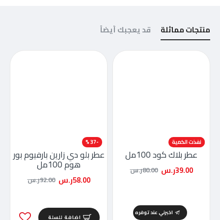
منتجات مماثلة
قد يعجبك أيضاً
-51 %
نفذت الكمية
-37 %
عطر بلاك كود 100مل
عطر بلو دي زارين بارفيوم بور
هوم 100مل
39.00ر.س
80.00ر.س
58.00ر.س
92.00ر.س
اخبرني عند توفره
اضافة للسلة