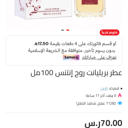
متوفر قريباً
عطر بريليانت روج إنتنس 100مل
زارين
الماركة:
0 بيعت آخر 11 ساعة
11282 عميل شاهد المنتج!
70.00ر.س