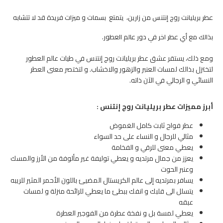
عطر بريليانت روج إنتنس من زارين، يتمتع بسمات و ميزات فريدة قد لا تتشابه
بذالك مع أي عطر اخر في دور عالم العطور.
ومع ذلك، يستقر عشق عطر بريليانت روج إنتنس في طيات عالم العطور
لتختزل بذالك لمسات العنبر والزهور والاخشاب. و لتختصر معنى العطر
النسائي و الرجالي في الآن ذاته.
أبرز مميزات عطر بريليانت روج إنتنس :
عطر فواح ثابت كامل الغموض
مثالي للرجال و النساء على حد السواء
يعطي معنى للرقي و الفخامة
يعزز من جمال مرتديه و يعطي توليفة غير مألوفة من الأرز والمسك
وعنبر الحوت
يسافر بمرتديه إلى عالم الكريستال المضيئ باللون الأحمر المثير للريبه
يتسلل الى قلبك و انفك ببطئ ما يعطي للرائحة منزلة و لمسات
عبقه
يعطي لمسة بل و نفخة عطرة من الفوجير العطرة