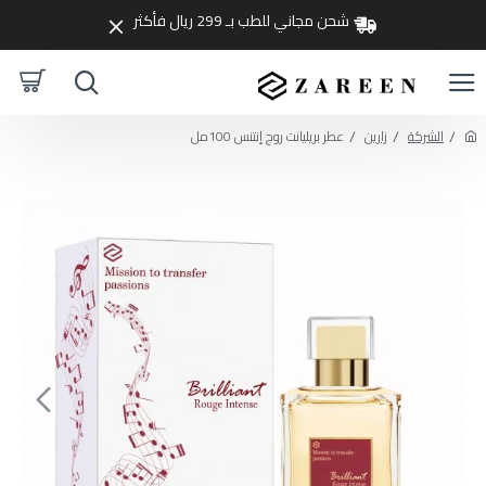
شحن مجاني للطب بـ 299 ريال فأكثر
الشركة
زارين
عطر بريليانت روج إنتنس 100مل