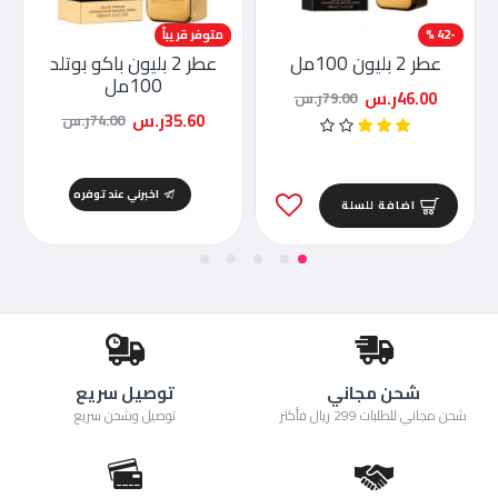
-42 %
-52 %
متوفر قريباً
عطر 2 بليون 100مل
عطر 2 بليون باكو بوتلد
100مل
46.00ر.س
79.00ر.س
35.60ر.س
74.00ر.س
اخبرني عند توفره
اضافة للسلة
شحن مجاني
توصيل سريع
شحن مجاني للطلبات 299 ريال فأكثر
توصيل وشحن سريع