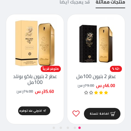
منتجات مماثلة
قد يعجبك أيضاً
-42 %
-52 %
متوفر قريباً
عطر 2 بليون 100مل
عطر 2 بليون باكو بوتلد
100مل
46.00ر.س
79.00ر.س
35.60ر.س
74.00ر.س
اخبرني عند توفره
اضافة للسلة