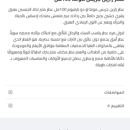
عطر زارين جريس مونتا او دو بارفيوم 100مل عطر مثير لكلا الجنسين بعبق
زهري خشبي يخرج حاملاً بين رذاذه عبير منعش يمنحك إحساس بالحياة
والجرأه ويعبر عن اللون الرمادي العتيق .
لاول مره عطر يناسب النساء والرجال لتتألق مع احبائك برائحه مميزه سوياً،
عطر أنيق يجمع دون عائق بين التراث مع لمسة عصرية، هو العطر الذي
يتباهى بالمكونات العليا للحمضيات المغلفة بتوافق الأزهار والموجودة
على خلفية من الطحالب والعنبر،عطر مكثف مثير يترك انطباعًا قويًا ومعروفًا
دائمًا بالأناقة مميز وعطري يصلح لجميع الأوقات والمناسبات المعروف بـ
ثباته لفترات طويلة
المواصفات
التقييم ☆