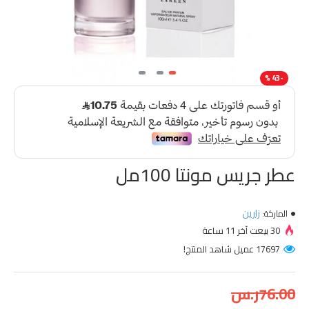
-43 %
عطر جريس مونتا 100مل
زارين
الماركة:
30 بيعت آخر 11 ساعة
17697 عميل شاهد المنتج!
76.00ر.س