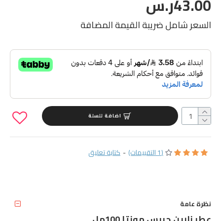
43.00ر.س
السعر شامل ضريبة القيمة المضافة
اضافة للسلة
(1 التقييمات)
-
كتابة تعليق
نظرة عامة
عطر زارين جريس مونتا 100مل