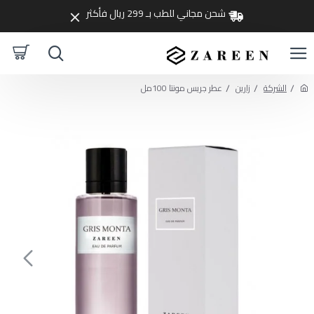
شحن مجاني للطب بـ 299 ريال فأكثر
الشركة
زارين
عطر جريس مونتا 100مل