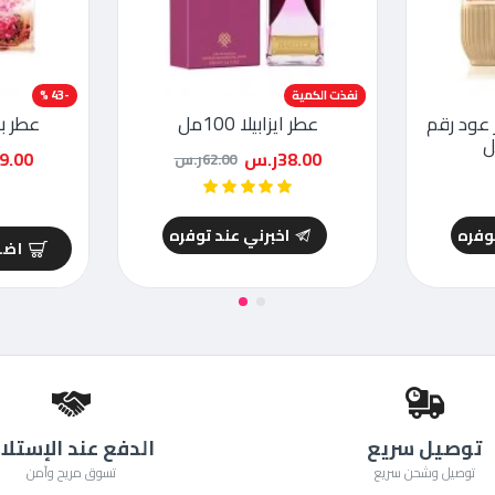
-39 %
نفذت الكمية
-43 %
 عود رقم
عطر ايزابيلا 100مل
عطر بائ
38.00ر.س
39.00ر
62.00ر.س
توفره
اخبرني عند توفره
اضا
توصيل سريع
الدفع عند الإستلا
توصيل وشحن سريع
تسوق مريح وآمن