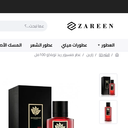
العطور
عطورات ميني
عطور الشعر
المسك الأص
الشركة
زارين
عطر منسيور ريد توباكو 100مل