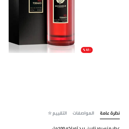
-41 %
نظرة عامة
المواصفات
التقييم ☆
عطر منسيور زارين ريد توباكو 100مل