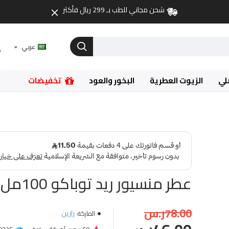
شحن مجاني للطب بـ 299 ريال فأكثر
عربي
لي
الزيوت العطرية
البخور والعود
تخفيضات
عطر منسيور ريد توباكو 100مل
78.00ر.س
زارين
الماركة: