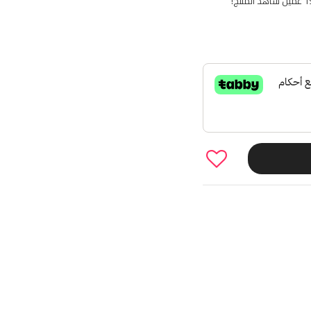
لمنتج!