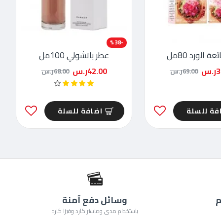
-38 %
عة الورد 80مل
عطر باتشولي 100مل
.س
42.00ر.س
69.00ر.س
68.00ر.س
فة للسلة
اضافة للسلة
م
وسائل دفع آمنة
باستخدام مدى وماستر كارد وفيزا كارد