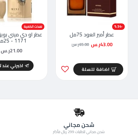
-34 %
نفذت الكمية
عطر أمير العود 75مل
عطر او دي ميني بويز
1171 - 25مل
43.00ر.س
65.00ر.س
21.00ر.س
اخبرني عند 
اضافة للسلة
شحن مجاني
شحن مجاني للطلبات 299 ريال فأكثر