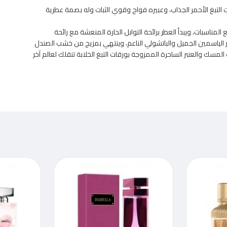
ت التبغ الأحمر الجذاب، وعبيره فواح وقوي الثبات وله بصمة عطرية
مناسبات، ويبدأ العطر برائحة التوابل الحارة المنعشة مع رائحة
ير الياسمين الجميل والباتشولي الناعم، وينتهي بمزيج من خشب الصندل
المسك والعنبر الساحرة الممزوجة بورقات التبغ الخلابة تنقلك لعالم آخر