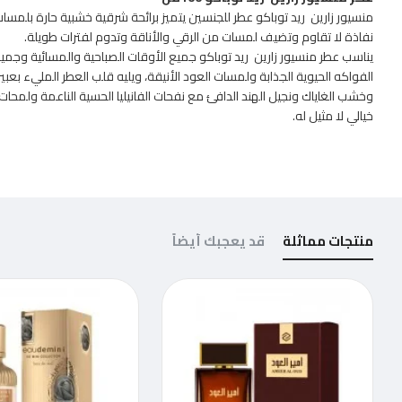
منسيور زارين ريد توباكو عطر للجنسين يتميز برائحة شرقية خشبية حارة بلمسا
نفاذة لا تقاوم وتضيف لمسات من الرقي والأناقة وتدوم لفترات طويلة.
يناسب عطر منسيور زارين ريد توباكو جميع الأوقات الصباحية والمسائية وجميع ال
الفواكه الحيوية الجذابة ولمسات العود الأنيقة، ويليه قلب العطر المليء بعب
وخشب الغاياك ونجيل الهند الدافئ مع نفحات الفانيليا الحسية الناعمة ولمحات 
خيالي لا مثيل له.
منتجات مماثلة
قد يعجبك أيضاً