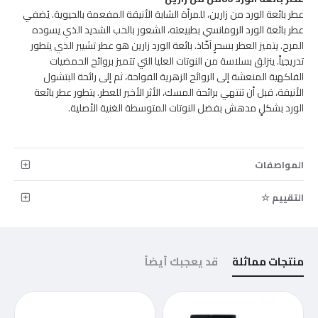
عطر بائعة الورد من زارين، للمرأة الشابة الأنيقة المفعمة بالحيوية. يُضفي
عطر بائعة الورد الرومانسي بطبيعته، الشعور بالحب الشديد الذي يسوده
المرح. يتميز العطر بسحرٍ آخّاذ. بائعة الورد زارين هو عطر تشيبر الذي يتطور
تدريجياً. ينزلق بسلاسة من النوتات العليا التي تتميز بروائح الحمضيات
الفاكهية المنعشة إلى الروائح الزهرية الفواحة، ثم إلى رائحة البتشول
الأنيقة، قبل أن تنتهي برائحة المسك، الأثر الأخير للعطر. يتطور عطر بائعة
الورد بشكلٍ مدهش بفضل النوتات المتوسطة الغنية الأصلية.
المواصفات
التقييم ☆
منتجات مماثلة
قد يعجبك أيضاً