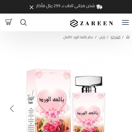
شحن مجاني للطب بـ 299 ريال فأكثر
الشركة
زارين
عطر بائعة الورد 80مل