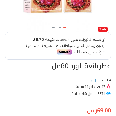
-43 %
عطر بائعة الورد 80مل
زارين
الماركة:
17 بيعت آخر 11 ساعة
13374 عميل شاهد المنتج!
69.00ر.س