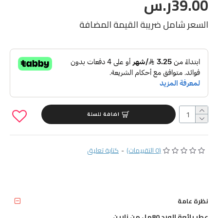
39.00ر.س
السعر شامل ضريبة القيمة المضافة
اضافة للسلة
(0 التقييمات)
-
كتابة تعليق
نظرة عامة
عطر بائعة الورد 80مل من زارين