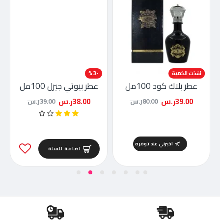
-51 %
نفذت الكمية
-3 %
عطر بلاك كود 100مل
عطر بيوتي جيرل 100مل
39.00ر.س
38.00ر.س
80.00ر.س
39.00ر.س
اخبرني عند توفره
اضافة للسلة