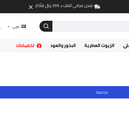
شحن مجاني للطب بـ 299 ريال فأكثر
عربي
لي
الزيوت العطرية
البخور والعود
تخفيضات
متابعة