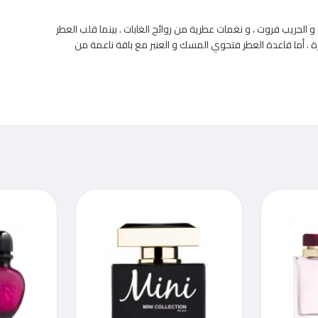
رائحة ، الرمان ،و برتقال يوزو و الجريب فروت ، و نغمات عطرية من روائح الغابات . بينما قلب العطر
يرة . أما قاعدة العطر فتحوي المسك و العنبر مع باقة ناعمة من