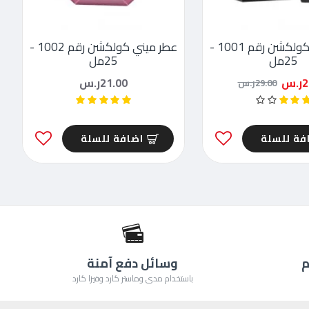
عطر ميني كولكشن رقم 1001 -
عطر ميني كولكشن رقم 1002 -
25مل
25مل
.س
21.00ر.س
29.00ر.س
فة للسلة
اضافة للسلة
م
وسائل دفع آمنة
باستخدام مدى وماستر كارد وفيزا كارد