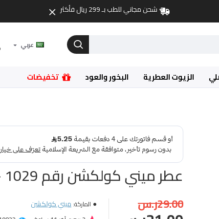
شحن مجاني للطب بـ 299 ريال فأكثر
عربي
لي
الزيوت العطرية
البخور والعود
تخفيضات
عطر ميني كولكشن رقم 1029 - 25مل
29.00ر.س
ميني كولكشن
الماركة: