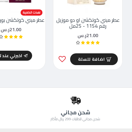
نفذت الكمية
عطر ميني كولكشن او دو موزيل
عطر ميني كولكشن بور فيم
رقم 1154 - 25مل
21.00ر.س
21.00ر.س
اخبرني عند 
اضافة للسلة
شحن مجاني
شحن مجاني للطلبات 299 ريال فأكثر