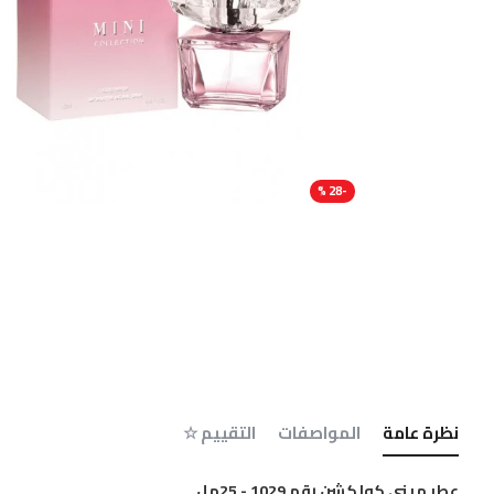
-28 %
نظرة عامة
المواصفات
التقييم ☆
عطر ميني كولكشن رقم 1029 - 25مل