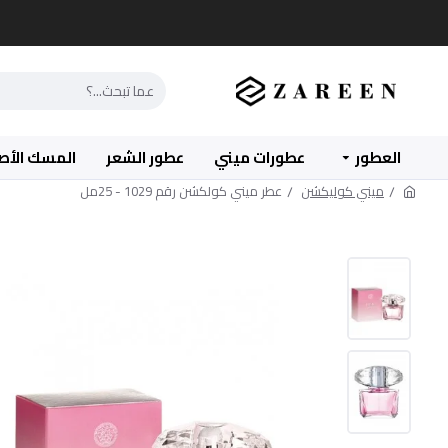
العطور
عطورات ميني
عطور الشعر
المسك الأص
ميني كوليكشن
عطر ميني كولكشن رقم 1029 - 25مل