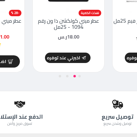
نفذت الكمية
-28 %
 25مل
عطر ميني كولكشن ذا ون رقم
1094 - 25مل
18.00ر.س
21.00ر
توفره
اخبرني عند توفره
اضا
توصيل سريع
الدفع عند الإستلا
توصيل وشحن سريع
تسوق مريح وآمن