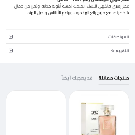
عطر زهري فاكهي للنساء، يمنحكِ لمسة أنثوية جذابة، ويُعزز من جمال
شخصيتك، مع مزيج رائع البرغموت وبراعم الأناناس ونجيل الهند.
المواصفات
التقييم ☆
منتجات مماثلة
قد يعجبك أيضاً