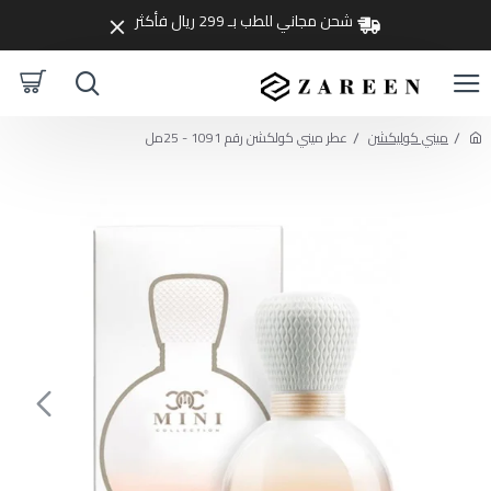
شحن مجاني للطب بـ 299 ريال فأكثر
ميني كوليكشن
عطر ميني كولكشن رقم 1091 - 25مل