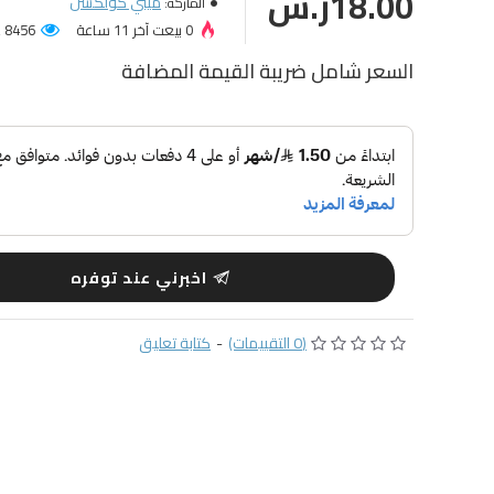
18.00ر.س
ميني كولكشن
الماركة:
0 بيعت آخر 11 ساعة
8456 عميل شاهد المنتج!
السعر شامل ضريبة القيمة المضافة
اخبرني عند توفره
(0 التقييمات)
-
كتابة تعليق