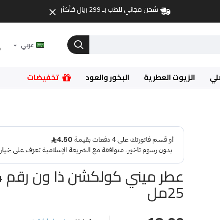
شحن مجاني للطب بـ 299 ريال فأكثر
عربي
لي
الزيوت العطرية
البخور والعود
تخفيضات
25مل