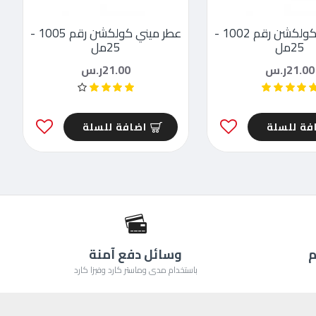
عطر ميني كولكشن رقم 1002 -
عطر ميني كولكشن رقم 1005 -
25مل
25مل
21.00ر.س
21.00ر.س
فة للسلة
اضافة للسلة
م
وسائل دفع آمنة
باستخدام مدى وماستر كارد وفيزا كارد