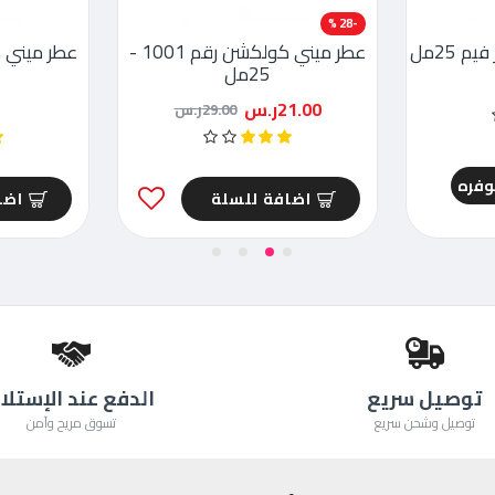
-28 %
 25مل
عطر ميني كولكشن رقم 1001 -
25مل
21.00ر.س
29.00ر.س
توفره
اضافة للسلة
اضا
توصيل سريع
الدفع عند الإستلا
توصيل وشحن سريع
تسوق مريح وآمن