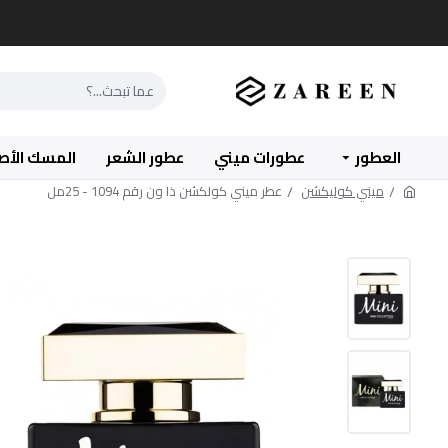
العطور
عطورات ميني
عطور الشعر
المسك الأص
ميني كوليكشن
عطر ميني كولكشن ذا ون رقم 1094 - 25مل