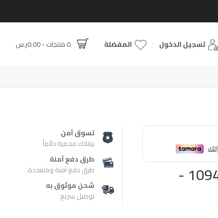
تسجيل الدخول
المفضلة
0 منتجات - 0.00ر.س
تسوق آمن
بياناتك محمية دائماً
طرق دفع آمنة
عطر ميني كولكشن ذا ون رقم 1094 -
طرق دفع آمنة ومتعددة
شحن موثوق به
توصيل سريع