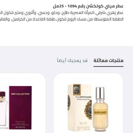
عطر ميني كولكشن رقم 1094 - 25مل
عطر زهري شرقي للمرأة العصرية طازج، وحلو، وحسي، وأثنوي ومثير تتكون الط
الطبقة المتوسطة من مسك الروم تتكون طبقة القاعدة من الكراميل، والفانيلي
منتجات مماثلة
قد يعجبك أيضاً