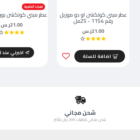
نفذت الكمية
عطر ميني كولكشن او دو موزيل
عطر ميني كولكشن بور فيم
رقم 1154 - 25مل
21.00ر.س
21.00ر.س
اخبرني عند 
اضافة للسلة
شحن مجاني
شحن مجاني للطلبات 299 ريال فأكثر