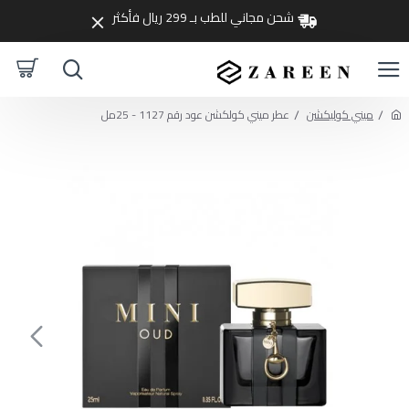
شحن مجاني للطب بـ 299 ريال فأكثر
ميني كوليكشن
عطر ميني كولكشن عود رقم 1127 - 25مل