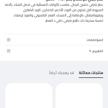
عطر شرقي خشبي للرجال. مناسب للأوقات المسائية في فصل الشتاء. رائحته
المبهجة التي تتكون من التوت الأحمر، الكمثرى، الورد البلغاري
وزهورالبرتقال. بالإضافة إلى المسك، العنبر، الباتشولي والعود لإضفاء
لمسة سحرية ذات طابع شرقي دافيء للعطر.
المواصفات
التقييم ☆
منتجات مماثلة
قد يعجبك أيضاً