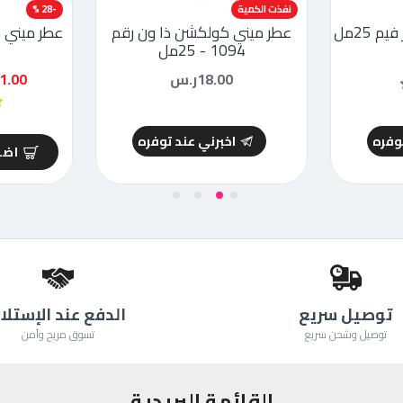
نفذت الكمية
-28 %
 25مل
عطر ميني كولكشن ذا ون رقم
1094 - 25مل
18.00ر.س
21.00ر
توفره
اخبرني عند توفره
اضا
توصيل سريع
الدفع عند الإستلا
توصيل وشحن سريع
تسوق مريح وآمن
القائمة البريدية