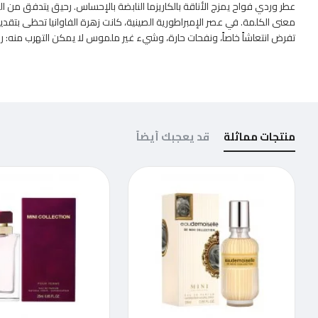
عطر وردي فواح يمزج الأناقة بالكاريزما النابضة بالإحساس. رحيق يتدفق من ا
معنى الكلمة. في عصر الإمبراطورية الصينية، كانت زهرة الفاوانيا تحظى بتقد
تفرض انتعاشاً خاصاً، ونفحات حارة، وشيء غير ملموس لا يمكن التهرب منه: را
منتجات مماثلة
قد يعجبك أيضاً