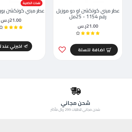
نفذت الكمية
عطر ميني كولكشن او دو موزيل
عطر ميني كولكشن بور فيم
رقم 1154 - 25مل
21.00ر.س
21.00ر.س
اخبرني عند 
اضافة للسلة
شحن مجاني
شحن مجاني للطلبات 299 ريال فأكثر