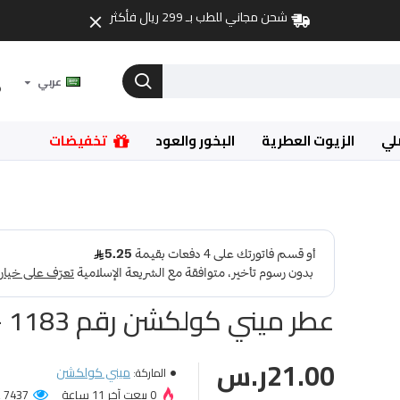
شحن مجاني للطب بـ 299 ريال فأكثر
عربي
لي
الزيوت العطرية
البخور والعود
تخفيضات
عطر ميني كولكشن رقم 1183 - 25مل
21.00ر.س
ميني كولكشن
الماركة:
0 بيعت آخر 11 ساعة
7437 عميل شاهد المنتج!