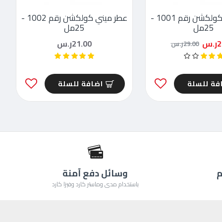
عطر ميني كولكشن رقم 1001 -
عطر ميني كولكشن رقم 1002 -
25مل
25مل
.س
21.00ر.س
29.00ر.س
فة للسلة
اضافة للسلة
م
وسائل دفع آمنة
باستخدام مدى وماستر كارد وفيزا كارد