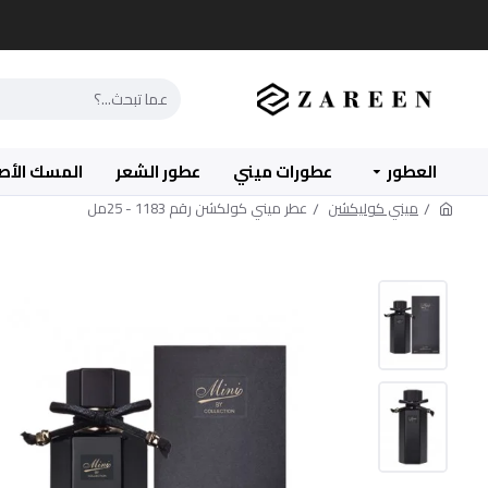
العطور
عطورات ميني
عطور الشعر
المسك الأص
ميني كوليكشن
عطر ميني كولكشن رقم 1183 - 25مل