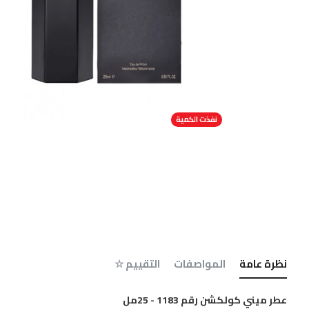
نفذت الكمية
نظرة عامة
المواصفات
التقييم ☆
عطر ميني كولكشن رقم 1183 - 25مل