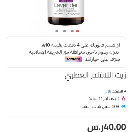
زيت اللافندر العطري
زارين
الماركة:
2 بيعت آخر 11 ساعة
5393 عميل شاهد المنتج!
40.00ر.س