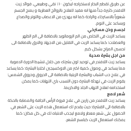
عن طريق تقطير البخار لاستخراجه ليكون ١٠٠٪ نقي وطبيعي. فوائد زيت
اللافندر كثيرة جداً منها انه مفيد للعلاج بالروائح العطرية و يمنح الجسم
شعوراً بالاسترخاء والراحة كما انه يهدئ من الاعصاب والتوتر والصداع
ويساعد على النوم.
لجسم وذن مسترخي
يساعد الزيت في التخلص من الم الروماتويد بالاضافة الى الم الظهر
والعضلات؛ كما يساعد الزيت في التقليل من الاجهاد والارق بالاضافة الى
تحسين المزاج بشكل كبير.
من اجل بشرة صحية
يساعد زيت اللافندر في توحيد لون بشرتك من خلال تنشيط الدورة الدموية
مما يساعد في وصول كمية اكبر من الاوكسيجين لخلايا البشرة؛ كما يساعد
في علاج حب الشباب والبشرة الزيتية بالاضافة الى الحروق وحروق الشمس؛
يقوم الزيت في تهدئة البشرة دون التسبب باي التهابات كما يمكن
استخدامه لعلاج التهاب الجلد والاكزيما.
شعر لامع
يساعد زيت اللافندر من زارين في علاج فروة الرأس الجافة والمصابة بالحكة
بالاضافة الى القشرة؛ حيث يقدم لك استعمال هذه الزيت على الشعر في
الحصول على شعر معطر ولامع ليجذب الانتباه لك في كل مكان؛ كما
يمكنك استعمال الزيت كبلسم للشعر.