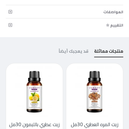
المواصفات
التقييم ☆
منتجات مماثلة
قد يعجبك أيضاً
زيت المره العطري 30مل
زيت عطري بالليمون 30مل