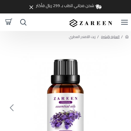
شحن مجاني للطب بـ 299 ريال فأكثر
العناية بالبشرة
زيت اللافندر العطري