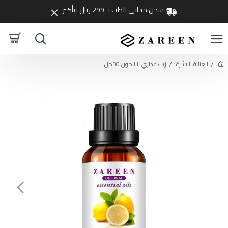
شحن مجاني للطب بـ 299 ريال فأكثر
العناية بالبشرة
زيت عطري بالليمون 30مل