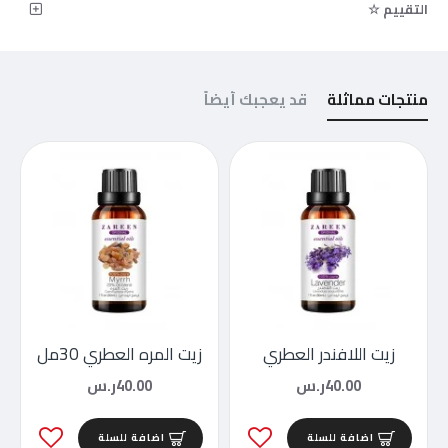
التقييم ☆
منتجات مماثلة
قد يعجبك أيضاً
زيت اللافندر العطري
زيت المره العطري 30مل
40.00ر.س
40.00ر.س
اضافة للسلة
اضافة للسلة