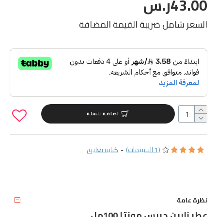
43.00ر.س
السعر شامل ضريبة القيمة المضافة
اضافة للسلة
(1 التقييمات)
-
كتابة تعليق
نظرة عامة
عطر زارين جريس مونتا 100مل