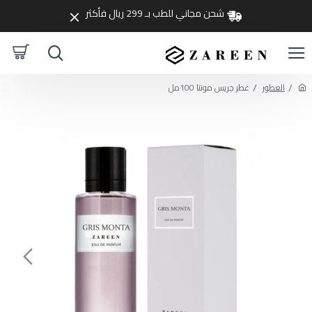
شحن مجاني للطب بـ 299 ريال فأكثر
العطور
عطر جريس مونتا 100مل