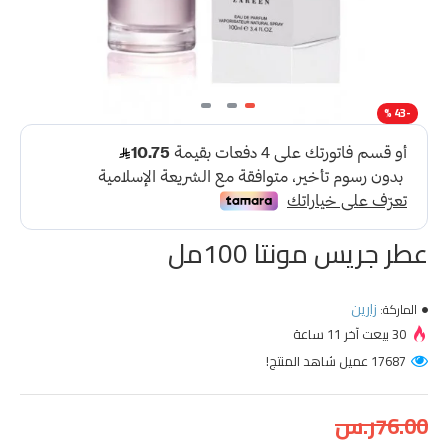
-43 %
عطر جريس مونتا 100مل
زارين
الماركة:
30 بيعت آخر 11 ساعة
17687 عميل شاهد المنتج!
76.00ر.س