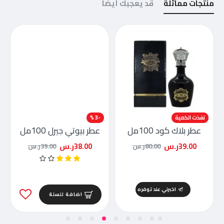
منتجات مماثلة
قد يعجبك أيضاً
-51 %
نفذت الكمية
-3 %
عطر بلاك كود 100مل
عطر بيوتي جيرل 100مل
39.00ر.س
38.00ر.س
80.00ر.س
39.00ر.س
اخبرني عند توفره
اضافة للسلة