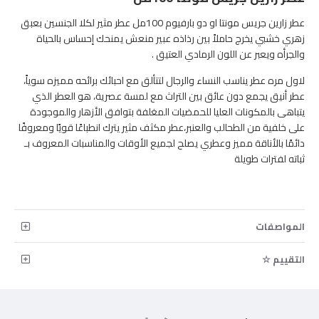
عطر زارين جريس مونتا او دو بارفيوم 100مل عطر مثير لكلا الجنسين بعبق
زهري خشبي يخرج حاملاً بين رذاذه عبير منعش يمنحك إحساس بالحياة
والجرأه ويعبر عن اللون الرمادي العتيق .
لاول مره عطر يناسب النساء والرجال لتتألق مع احبائك برائحه مميزه سوياً،
عطر أنيق يجمع دون عائق بين التراث مع لمسة عصرية، هو العطر الذي
يتباهى بالمكونات العليا للحمضيات المغلفة بتوافق الأزهار والموجودة
على خلفية من الطحالب والعنبر،عطر مكثف مثير يترك انطباعًا قويًا ومعروفًا
دائمًا بالأناقة مميز وعطري يصلح لجميع الأوقات والمناسبات المعروف بـ
ثباته لفترات طويلة
المواصفات
التقييم ☆