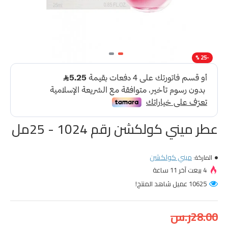
-25 %
عطر ميني كولكشن رقم 1024 - 25مل
ميني كولكشن
الماركة:
4 بيعت آخر 11 ساعة
10625 عميل شاهد المنتج!
28.00ر.س