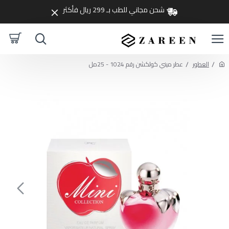
شحن مجاني للطب بـ 299 ريال فأكثر
العطور
عطر ميني كولكشن رقم 1024 - 25مل