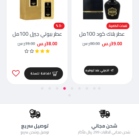
-51 %
نفذت الكمية
-3 %
عطر بلاك كود 100مل
عطر بيوتي جيرل 100مل
39.00ر.س
38.00ر.س
80.00ر.س
39.00ر.س
اخبرني عند توفره
اضافة للسلة
شحن مجاني
توصيل سريع
شحن مجاني للطلبات 299 ريال فأكثر
توصيل وشحن سريع