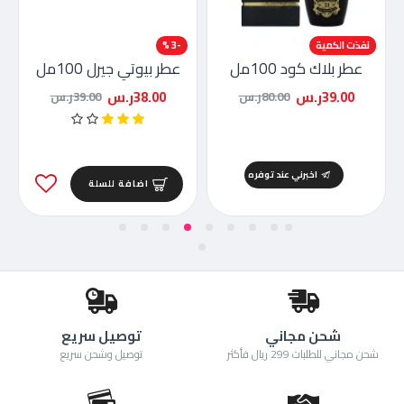
-51 %
نفذت الكمية
-3 %
عطر بلاك كود 100مل
عطر بيوتي جيرل 100مل
39.00ر.س
38.00ر.س
80.00ر.س
39.00ر.س
اخبرني عند توفره
اضافة للسلة
شحن مجاني
توصيل سريع
شحن مجاني للطلبات 299 ريال فأكثر
توصيل وشحن سريع