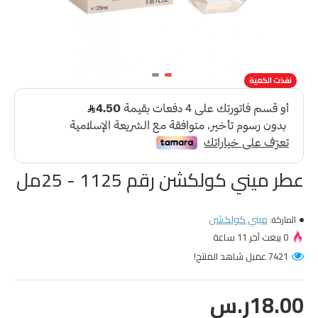
نفذت الكمية
عطر ميني كولكشن رقم 1125 - 25مل
ميني كولكشن
الماركة:
0 بيعت آخر 11 ساعة
7421 عميل شاهد المنتج!
18.00ر.س