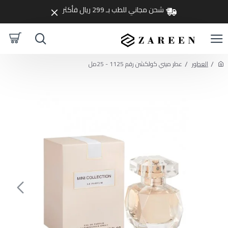
شحن مجاني للطب بـ 299 ريال فأكثر
العطور
عطر ميني كولكشن رقم 1125 - 25مل