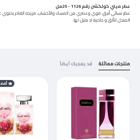
عطر ميني كولكشن رقم 1126 - 25مل
عطر نسائي أنيق، قوي وعصري من المسك والأخشاب. مزيجه الفاخر يحتوي على ا
الصندل لتألق و جاذبية لا مثيل لها.
منتجات مماثلة
قد يعجبك أيضاً
أفضل