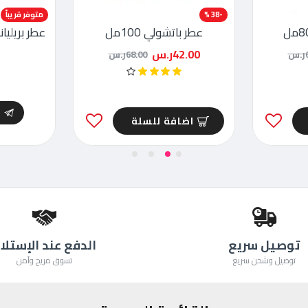
-38 %
متوفر قريباً
عطر باتشولي 100مل
عطر بريليانت
42.00ر.س
س
68.00ر.س
ا
اضافة للسلة
توصيل سريع
الدفع عند الإستلا
توصيل وشحن سريع
تسوق مريح وآمن