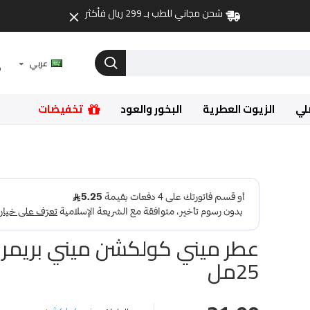
شحن مجاني للطب بـ 299 ريال فأكثر
عربي
لي
الزيوت العطرية
البخور والعود
تخفيضات
25مل