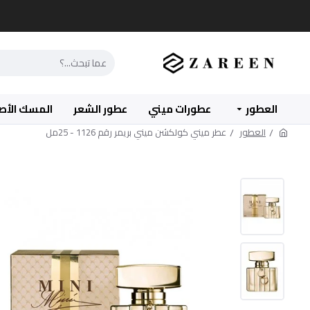
العطور
عطورات ميني
عطور الشعر
المسك الأص
العطور
عطر ميني كولكشن ميني بريمر رقم 1126 - 25مل