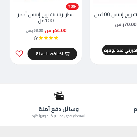
-35 %
 روج إنتنس 100مل
عطر بريليانت روج إنتنس أحمر
100مل
70.00ر.س
44.00ر.س
68.00ر.س
خبرني عند توفره
اضافة للسلة
م
وسائل دفع آمنة
باستخدام مدى وماستر كارد وفيزا كارد