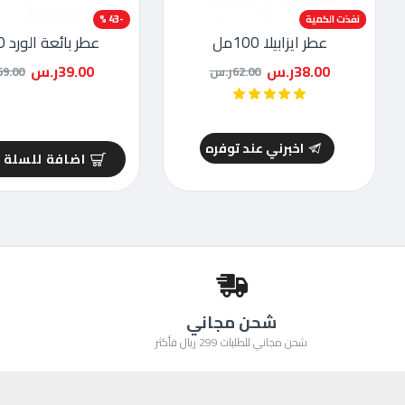
-39 %
نفذت الكمية
-43 %
عطر ايزابيلا 100مل
عطر بائعة الورد 80مل
38.00ر.س
39.00ر.س
62.00ر.س
69.00ر.
اخبرني عند توفره
اضافة للسلة
شحن مجاني
شحن مجاني للطلبات 299 ريال فأكثر