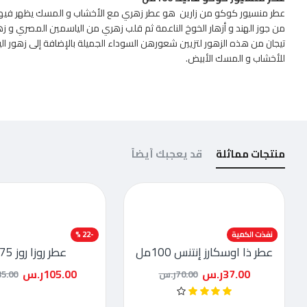
عطر منسيور كوكو من زارين هو عطر زهري مع الأخشاب و المسك يظهر فيها جوز
من جوز الهند و أزهار الخوخ الناعمة ثم قلب زهري من الياسمين المصري و زهو
تيجان من هذه الزهور لتزيين شعورهن السوداء الجميلة بالإضافة إلى زهور اليلا
للأخشاب و المسك الأبيض.
منتجات مماثلة
قد يعجبك أيضاً
-47 %
نفذت الكمية
-22 %
عطر ذا اوسكارز إنتنس 100مل
عطر روزا روز 75مل
37.00ر.س
105.00ر.س
70.00ر.س
135.00ر