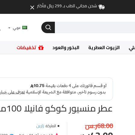
شحن مجاني للطب بـ 299 ريال فأكثر
عربي
لي
الزيوت العطرية
البخور والعود
تخفيضات
عطر منسيور كوكو فانيلا 100مل
68.00ر.س
زارين
الماركة: