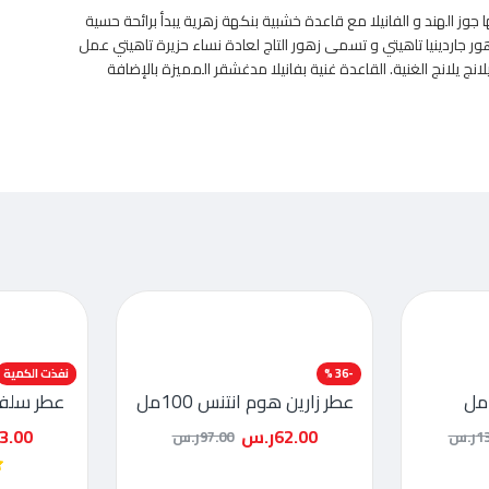
 الهند و الفانيلا مع قاعدة خشبية بنكهة زهرية يبدأ برائحة حسية
ر جاردينيا تاهيتي و تسمى زهور التاج لعادة نساء حزيرة تاهيتي عمل
نج يلانج الغنية. القاعدة غنية بفانيلا مدغشقر المميزة بالإضافة
-36 %
-38 %
نفذت الكمية
عطر زارين هوم انتنس 100مل
عطر سلفادور
62.00ر.س
43.00ر
.س
97.00ر.س