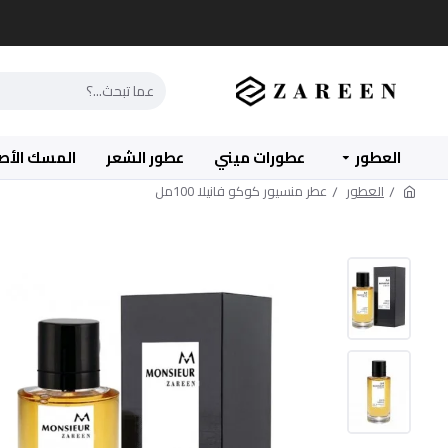
العطور
عطورات ميني
عطور الشعر
المسك الأص
العطور
عطر منسيور كوكو فانيلا 100مل