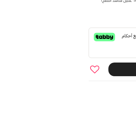
لمنتج!