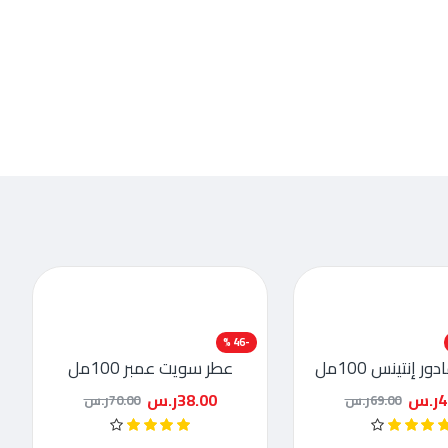
-46 %
 إنتينس 100مل
عطر سويت عمبر 100مل
.س
38.00ر.س
69.00ر.س
70.00ر.س