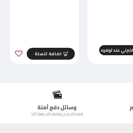
خبرني عند توفره
اضافة للسلة
م
وسائل دفع آمنة
باستخدام مدى وماستر كارد وفيزا كارد