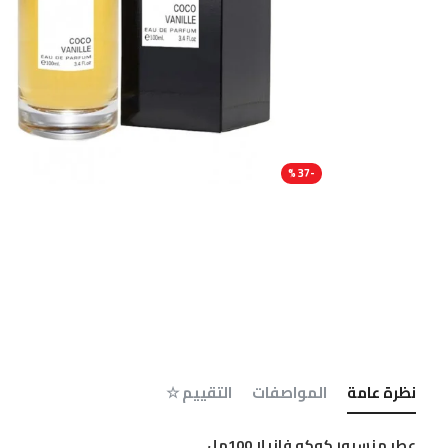
-37 %
نظرة عامة
المواصفات
التقييم ☆
عطر منسيور كوكو فانيلا 100مل